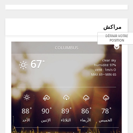
مراكش
DÉFINIR VOTRE
POSITION
COLUMBUS
67
clear sky
°
97% humidité
vent : 1m/s O
MAX 69 • MIN 65
88
90
89
86
78
°
°
°
°
°
الخميس
الأربعاء
الثلاثاء
الإثنين
الأحد