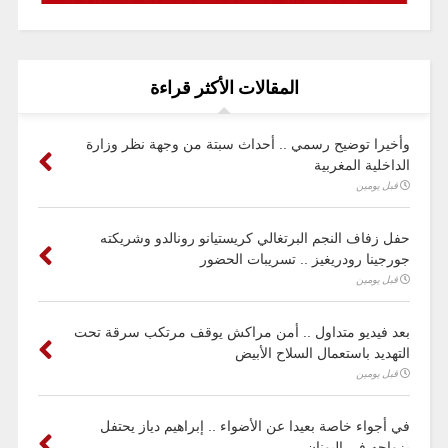
المقالات الأكثر قراءة
وأخيرا توضيح رسمي .. أحداث سبتة من وجهة نظر وزارة
الداخلية المغربية
قبل يومين
حفل زفاف النجم البرتغالي كريستيانو رونالدو وشريكته
جورجينا رودريغيز .. تسريبات الحضور
قبل يومين
بعد فيديو متداول .. أمن مراكش يوقف مرتكب سرقة تحت
التهديد باستعمال السلاح الأبيض
قبل يومين
في أجواء خاصة بعيدا عن الأضواء .. إبراهيم دياز يحتفل
بزواجه في اليونان