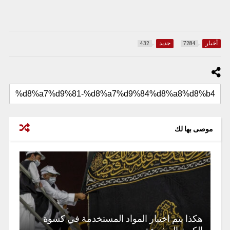
أخبار
جديد
432
7284
موصى بها لك
هكذا يتم اختيار المواد المستخدمة في كسوة