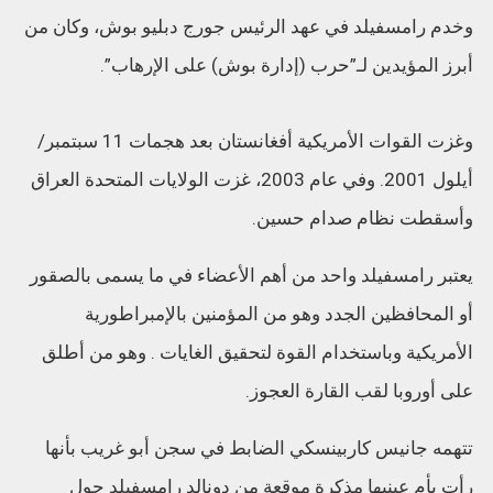
وخدم رامسفيلد في عهد الرئيس جورج دبليو بوش، وكان من
أبرز المؤيدين لـ”حرب (إدارة بوش) على الإرهاب”.
وغزت القوات الأمريكية أفغانستان بعد هجمات 11 سبتمبر/
أيلول 2001. وفي عام 2003، غزت الولايات المتحدة العراق
وأسقطت نظام صدام حسين.
يعتبر رامسفيلد واحد من أهم الأعضاء في ما يسمى بالصقور
أو المحافظين الجدد وهو من المؤمنين بالإمبراطورية
الأمريكية وباستخدام القوة لتحقيق الغايات . وهو من أطلق
على أوروبا لقب القارة العجوز.
تتهمه جانيس كاربينسكي الضابط في سجن أبو غريب بأنها
رأت بأمِ عينيها مذكرة موقعة من دونالد رامسفيلد حول