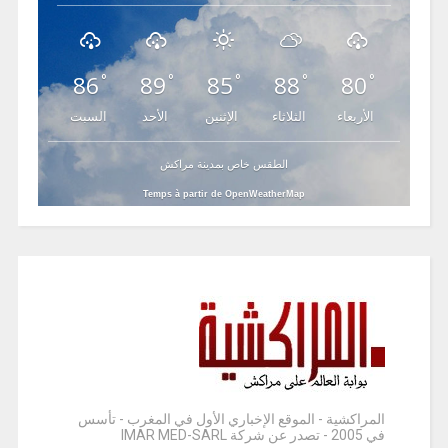
86
89
85
88
80
°
°
°
°
°
الأربعاء
الثلاثاء
الإثنين
الأحد
السبت
الطقس خاص بمدينة مراكش
Temps à partir de OpenWeatherMap
المراكشية - الموقع الإخباري الأول في المغرب - تأسس
في 2005 - تصدر عن شركة IMAR MED-SARL