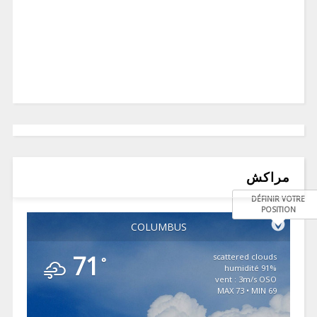
مراكش
DÉFINIR VOTRE
POSITION
COLUMBUS
71
scattered clouds
°
91% humidité
vent : 3m/s OSO
MAX 73 • MIN 69