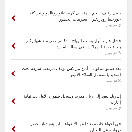
حفل زفاف النجم البرتغالي كريستيانو رونالدو وشريكته
جورجينا رودريغيز .. تسريبات الحضور
قبل يومين
فشل هبوط أول بسبب الرياح .. دقائق عصيبة عاشها ركاب
رحلة صوفيا–مراكش في مطار المنارة
قبل يومين
بعد فيديو متداول .. أمن مراكش يوقف مرتكب سرقة تحت
التهديد باستعمال السلاح الأبيض
قبل يومين
إندريك يعود إلى ريال مدريد ويسجل ظهوره الأول بعد نهاية
إعارته
قبل يومين
في أجواء خاصة بعيدا عن الأضواء .. إبراهيم دياز يحتفل
بزواجه في اليونان