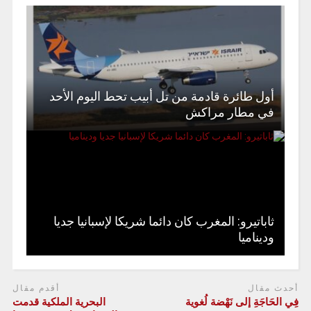
أول طائرة قادمة من تل أبيب تحط اليوم الأحد
في مطار مراكش
ثاباتيرو: المغرب كان دائما شريكا لإسبانيا جديا
وديناميا
أحدث مقال
أقدم مقال
فِي الحَاجَةِ إلى نَهْضة لُغوية
البحرية الملكية قدمت