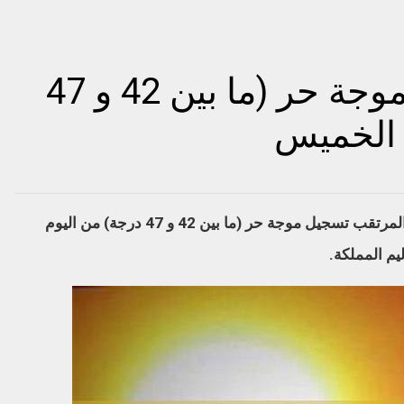
هذه المدن المعنية بموجة حر (ما بين 42 و 47
 الخميس
أفادت المديرية العامة للأرصاد الجوية، بأنه من المرتقب تسجيل موجة حر (ما بين 42 و 47 درجة) من اليوم
يم المملكة.