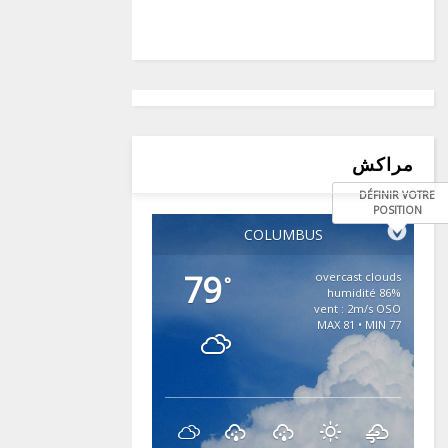
مراكش
DÉFINIR VOTRE
POSITION
COLUMBUS
79
overcast clouds
°
86% humidité
vent : 2m/s OSO
MAX 81 • MIN 77