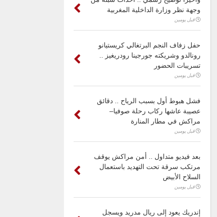
وجهة نظر وزارة الداخلية المغربية
قبل يومين
حفل زفاف النجم البرتغالي كريستيانو
رونالدو وشريكته جورجينا رودريغيز ..
تسريبات الحضور
قبل يومين
فشل هبوط أول بسبب الرياح .. دقائق
عصيبة عاشها ركاب رحلة صوفيا–
مراكش في مطار المنارة
قبل يومين
بعد فيديو متداول .. أمن مراكش يوقف
مرتكب سرقة تحت التهديد باستعمال
السلاح الأبيض
قبل يومين
إندريك يعود إلى ريال مدريد ويسجل