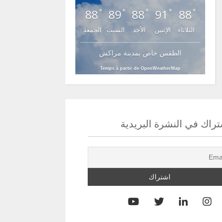
88
89
88
91
88
°
°
°
°
°
الثلاثاء
الإثنين
الأحد
السبت
الجمعة
الطقس خاص بمدينة مراكش
Temps à partir de OpenWeatherMap
راك في النشرة البريدية