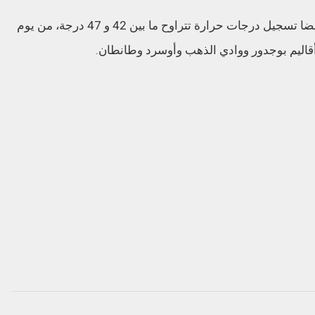
وأضافت المديرية، في النشرة ذاتها، أنه سيتم أيضا تسجيل درجات حرارة تتراوح ما بين 42 و 47 درجة، من يوم
 أقاليم بوجدور ووادي الذهب وأوسرد وطانطان.