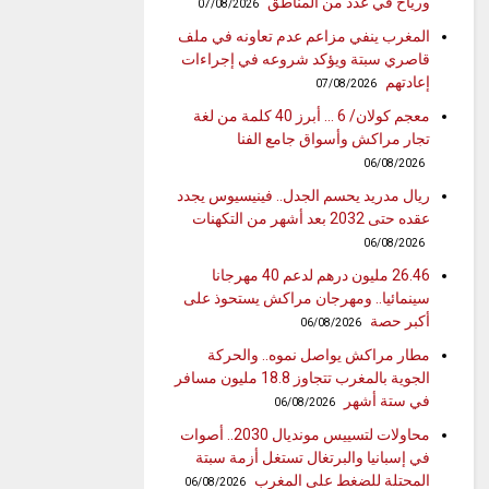
ورياح في عدد من المناطق
07/08/2026
المغرب ينفي مزاعم عدم تعاونه في ملف
قاصري سبتة ويؤكد شروعه في إجراءات
إعادتهم
07/08/2026
معجم كولان/ 6 … أبرز 40 كلمة من لغة
تجار مراكش وأسواق جامع الفنا
06/08/2026
ريال مدريد يحسم الجدل.. فينيسيوس يجدد
عقده حتى 2032 بعد أشهر من التكهنات
06/08/2026
26.46 مليون درهم لدعم 40 مهرجانا
سينمائيا.. ومهرجان مراكش يستحوذ على
أكبر حصة
06/08/2026
مطار مراكش يواصل نموه.. والحركة
الجوية بالمغرب تتجاوز 18.8 مليون مسافر
في ستة أشهر
06/08/2026
محاولات لتسييس مونديال 2030.. أصوات
في إسبانيا والبرتغال تستغل أزمة سبتة
المحتلة للضغط على المغرب
06/08/2026