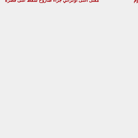
وم
مقتل أغنى أوكراني جراء صاروخ سقط على قصره