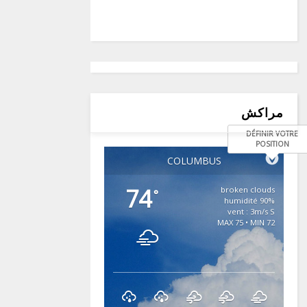
مراكش
DÉFINIR VOTRE
POSITION
COLUMBUS
74
broken clouds
°
90% humidité
vent : 3m/s S
MAX 75 • MIN 72