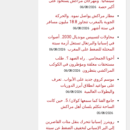
سينمائيا.. ومهرجان مراكش يستحوذ على
أكبر حصة
06/08/2026
مطار مراكش يواصل نموه.. والحركة
الجوية بالمغرب تتجاوز 18.8 مليون مسافر
في ستة أشهر
06/08/2026
محاولات لتسييس مونديال 2030.. أصوات
في إسبانيا والبرتغال تستغل أزمة سبتة
المحتلة للضغط على المغرب
06/08/2026
أخويا الجمجامي .. راه الصهد ؟.. طلب
مستحقات معلقة ومؤطرون في الكوكب
المراكشي ينتظرون
06/08/2026
موسم كروي جديد على الأبواب.. تعرف
على مواعيد انطلاق أبرز الدوريات
والبطولات العالمية
06/08/2026
جامع الفنا كما سمعها كولان/ 5.. حين كانت
الساحة تتكلم بلسان أهل مراكش
05/08/2026
رويترز: إسبانيا تتحرك بنقل مئات القاصرين
إلى البر الإسباني لتخفيف الضغط عن سبتة