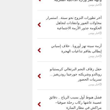
قبل يومين
آخر تطورات النزوح نحو سبتة.. استمرار
محاولات العبور وانتقادات لتجاهل
الحكومة جذور الأزمة الاجتماعية
قبل يومين
أزمة سبتة تهز أوروبا.. خلاف إسباني
إيطالي يفاقم تداعيات الهجرة
قبل يومين
حفل زفاف النجم البرتغالي كريستيانو
رونالدو وشريكته جورجينا رودريغيز ..
تسريبات الحضور
قبل يومين
فشل هبوط أول بسبب الرياح .. دقائق
عصيبة عاشها ركاب رحلة صوفيا–
مراكش في مطار المنارة