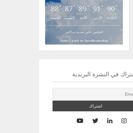
88
87
89
91
90
°
°
°
°
°
الثلاثاء
الإثنين
الأحد
السبت
الجمعة
الطقس خاص بمدينة مراكش
Temps à partir de OpenWeatherMap
راك في النشرة البريدية