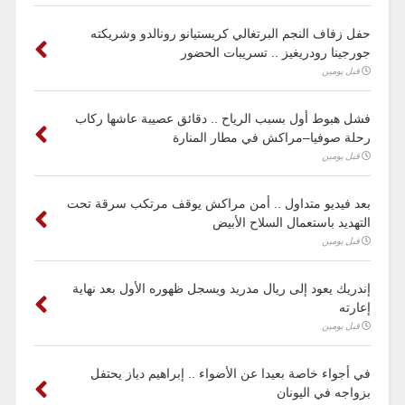
حفل زفاف النجم البرتغالي كريستيانو رونالدو وشريكته
جورجينا رودريغيز .. تسريبات الحضور
قبل يومين
فشل هبوط أول بسبب الرياح .. دقائق عصيبة عاشها ركاب
رحلة صوفيا–مراكش في مطار المنارة
قبل يومين
بعد فيديو متداول .. أمن مراكش يوقف مرتكب سرقة تحت
التهديد باستعمال السلاح الأبيض
قبل يومين
إندريك يعود إلى ريال مدريد ويسجل ظهوره الأول بعد نهاية
إعارته
قبل يومين
في أجواء خاصة بعيدا عن الأضواء .. إبراهيم دياز يحتفل
بزواجه في اليونان