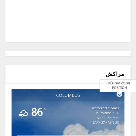
مراكش
DÉFINIR VOTRE
POSITION
COLUMBUS
86
scattered clouds
°
71% humidité
vent : 3m/s N
MAX 87 • MIN 83