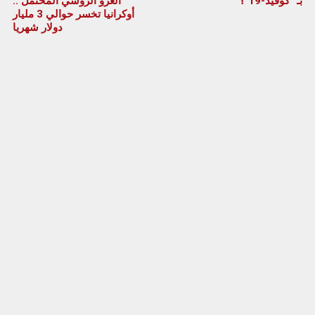
بـ “كوفيد-19″؟
الغزو الروسي المحتمل ..
أوكرانيا تخسر حوالي 3 مليار
دولار شهريا