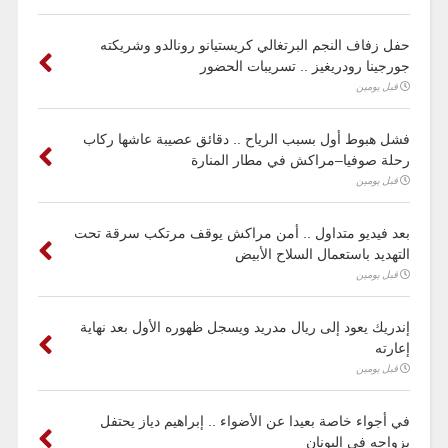
حفل زفاف النجم البرتغالي كريستيانو رونالدو وشريكته
جورجينا رودريغيز .. تسريبات الحضور
قبل يومين
فشل هبوط أول بسبب الرياح .. دقائق عصيبة عاشها ركاب
رحلة صوفيا–مراكش في مطار المنارة
قبل يومين
بعد فيديو متداول .. أمن مراكش يوقف مرتكب سرقة تحت
التهديد باستعمال السلاح الأبيض
قبل يومين
إندريك يعود إلى ريال مدريد ويسجل ظهوره الأول بعد نهاية
إعارته
قبل يومين
في أجواء خاصة بعيدا عن الأضواء .. إبراهيم دياز يحتفل
بزواجه في اليونان