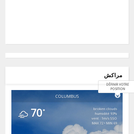
مراكش
DÉFINIR VOTRE
POSITION
COLUMBUS
70
broken clouds
°
93% humidité
vent : 1m/s SSO
MAX 72 • MIN 69