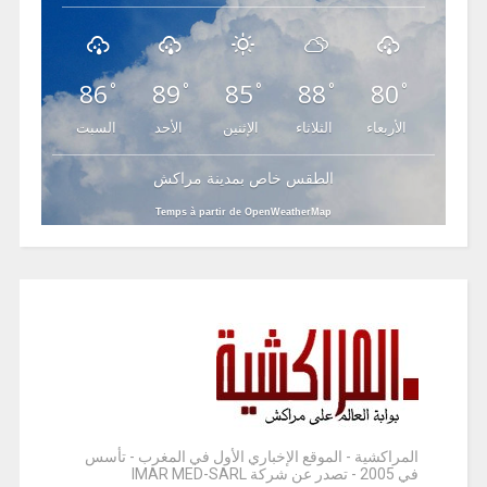
86
89
85
88
80
°
°
°
°
°
الأربعاء
الثلاثاء
الإثنين
الأحد
السبت
الطقس خاص بمدينة مراكش
Temps à partir de OpenWeatherMap
المراكشية - الموقع الإخباري الأول في المغرب - تأسس
في 2005 - تصدر عن شركة IMAR MED-SARL