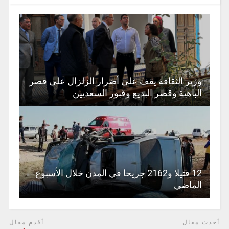
وزير الثقافة يقف على أضرار الزلزال على قصر
الباهية وقصر البديع وقبور السعديين
12 قتيلا و2162 جريحا في المدن خلال الأسبوع
الماضي
أحدث مقال
أقدم مقال