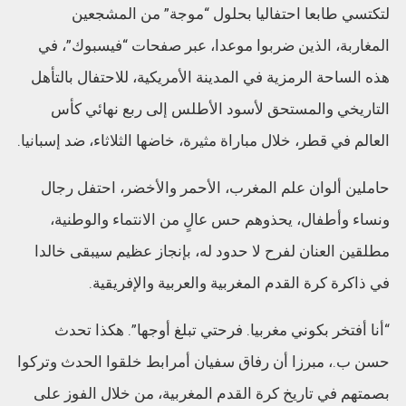
لتكتسي طابعا احتفاليا بحلول “موجة” من المشجعين
المغاربة، الذين ضربوا موعدا، عبر صفحات “فيسبوك”، في
هذه الساحة الرمزية في المدينة الأمريكية، للاحتفال بالتأهل
التاريخي والمستحق لأسود الأطلس إلى ربع نهائي كأس
العالم في قطر، خلال مباراة مثيرة، خاضها الثلاثاء، ضد إسبانيا.
حاملين ألوان علم المغرب، الأحمر والأخضر، احتفل رجال
ونساء وأطفال، يحذوهم حس عالٍ من الانتماء والوطنية،
مطلقين العنان لفرح لا حدود له، بإنجاز عظيم سيبقى خالدا
في ذاكرة كرة القدم المغربية والعربية والإفريقية.
“أنا أفتخر بكوني مغربيا. فرحتي تبلغ أوجها”. هكذا تحدث
حسن ب.، مبرزا أن رفاق سفيان أمرابط خلقوا الحدث وتركوا
بصمتهم في تاريخ كرة القدم المغربية، من خلال الفوز على