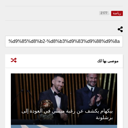
رياضة
2177
موصى بها لك
بيكهام يكشف عن رغبة ميسي في العودة إلى
برشلونة