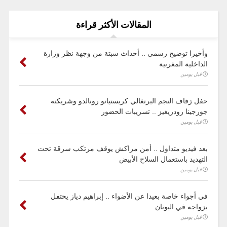
المقالات الأكثر قراءة
وأخيرا توضيح رسمي .. أحداث سبتة من وجهة نظر وزارة
الداخلية المغربية
قبل يومين
حفل زفاف النجم البرتغالي كريستيانو رونالدو وشريكته
جورجينا رودريغيز .. تسريبات الحضور
قبل يومين
بعد فيديو متداول .. أمن مراكش يوقف مرتكب سرقة تحت
التهديد باستعمال السلاح الأبيض
قبل يومين
في أجواء خاصة بعيدا عن الأضواء .. إبراهيم دياز يحتفل
بزواجه في اليونان
قبل يومين