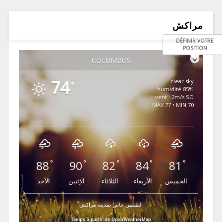
مراكش
DÉFINIR VOTRE
POSITION
COLUMBUS
74
clear sky
°
85% humidité
vent : 2m/s SO
MAX 77 • MIN 70
88
90
82
84
81
°
°
°
°
°
الخميس
الأربعاء
الثلاثاء
الإثنين
الأحد
الطقس خاص بمدينة مراكش
Temps à partir de OpenWeatherMap