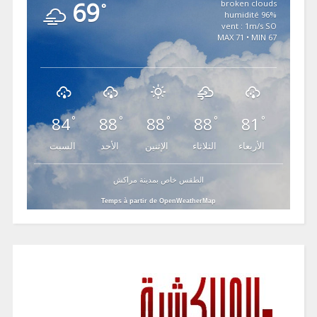
69
broken clouds
°
96% humidité
vent : 1m/s SO
MAX 71 • MIN 67
84
88
88
88
81
°
°
°
°
°
الأربعاء
الثلاثاء
الإثنين
الأحد
السبت
الطقس خاص بمدينة مراكش
Temps à partir de OpenWeatherMap