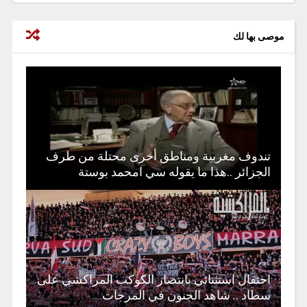
موصى بها لك
تندوف مغربية ومناطق أخرى محتلة من طرف
الجزائر ..هذا ما يقوله سي امحمد بوستة
احتفال استثنائي بانتصار الكوكب المراكشي على
سطاد .. شاهد الجنون في المرجات