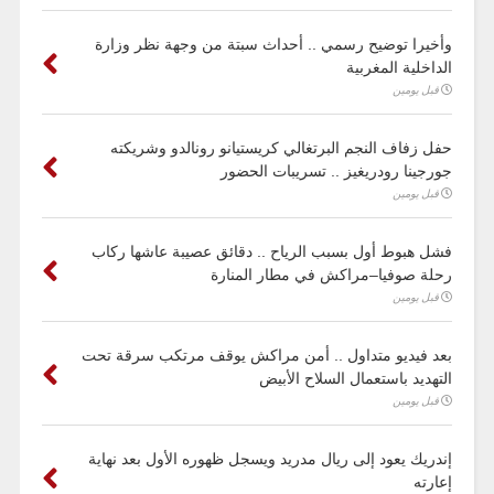
وأخيرا توضيح رسمي .. أحداث سبتة من وجهة نظر وزارة
الداخلية المغربية
قبل يومين
حفل زفاف النجم البرتغالي كريستيانو رونالدو وشريكته
جورجينا رودريغيز .. تسريبات الحضور
قبل يومين
فشل هبوط أول بسبب الرياح .. دقائق عصيبة عاشها ركاب
رحلة صوفيا–مراكش في مطار المنارة
قبل يومين
بعد فيديو متداول .. أمن مراكش يوقف مرتكب سرقة تحت
التهديد باستعمال السلاح الأبيض
قبل يومين
إندريك يعود إلى ريال مدريد ويسجل ظهوره الأول بعد نهاية
إعارته