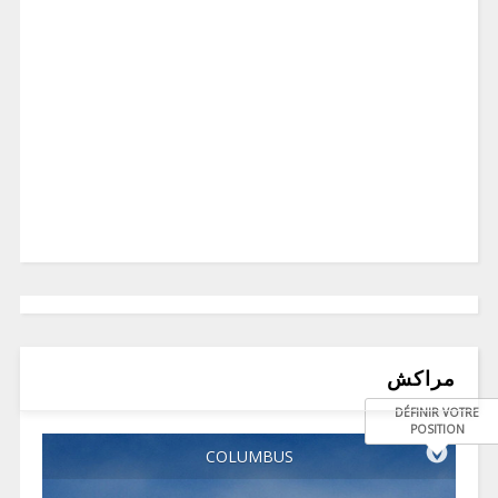
مراكش
DÉFINIR VOTRE
POSITION
COLUMBUS