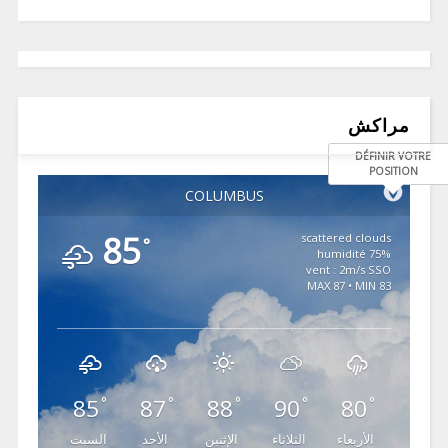
مراكش
DÉFINIR VOTRE
POSITION
COLUMBUS
85
scattered clouds
°
75% humidité
vent : 2m/s SSO
MAX 87 • MIN 83
85
87
88
90
80
°
°
°
°
°
الأربعاء
الثلاثاء
الإثنين
الأحد
السبت