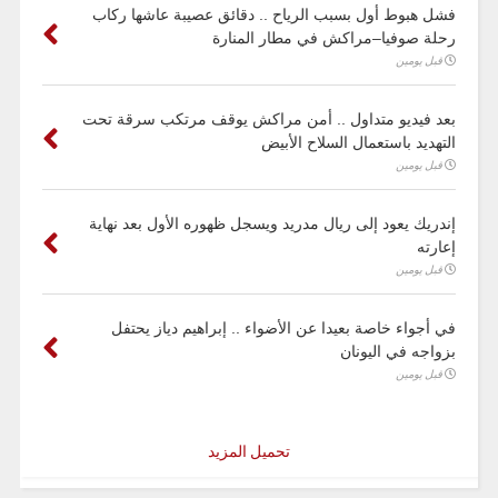
فشل هبوط أول بسبب الرياح .. دقائق عصيبة عاشها ركاب
رحلة صوفيا–مراكش في مطار المنارة
قبل يومين
بعد فيديو متداول .. أمن مراكش يوقف مرتكب سرقة تحت
التهديد باستعمال السلاح الأبيض
قبل يومين
إندريك يعود إلى ريال مدريد ويسجل ظهوره الأول بعد نهاية
إعارته
قبل يومين
في أجواء خاصة بعيدا عن الأضواء .. إبراهيم دياز يحتفل
بزواجه في اليونان
قبل يومين
تحميل المزيد