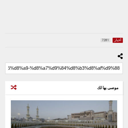
أخبار
7281
موصى بها لك