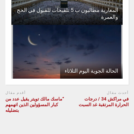
المغاربة مطالبون ب 5 تلقيحات للقبول في الحج
والعمرة
الحالة الجوية اليوم الثلاثاء
أحدث مقال
أقدم مقال
في مراكش 34 / درجات
“ماسك مالك تويتر يقيل عدد من
الحرارة المرتقبة غد السبت
كبار المسؤولين الذين اتهمهم
بتضليله