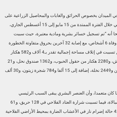
في الميدان بخصوص الحرائق والغابات والمحاصيل الزراعية على
المستوى الوطني، سجلت وحدات الدرك الوطني خلال الفترة الممتدة من 15 مايو إلى 15 أغسطس الجاري،
ضحا أنه “تم تسجيل خسائر بشرية ومادية معتبرة، حيث سببت
النيران التي شهدتها عدة ولايات من الوطن في وفاة 6 أشخاص، مع إصابة 32 آخرين بحروق متفاوتة الخطورة
في ولايتي برج بوعريريج وسطيف، وأن الحرائق تسببت في إتلاف مساحة إجمالية تقدر بـ4 آلاف و582 هكتار
منها 2301 هكتار من المساحات الغابية والأحراش، و2280 هكتار من حقول الحبوب، و1362 صندوق نحل، و21
ألفا و495 شجرة مثمرة، 61 ألفا و232 حزمة تبن و2449 نخلة، إضافة إلى 15 ألفا و784 شجرة زيتون، و30 ألف
سؤول بأن التحريات بينت أن “35 حريقا كان متعمدا، وأن العنصر البشري يبقى السبب الرئيسي
المباشر في اندلاع الحرائق، نتيجة الإهمال واللامبالاة، فيما تسببت شرارة العتاد الفلاحي في 128 حريق، و61
آخر كان بسبب شرارة أعمدة كهربائية، مقابل 42 حالة إضرام نار في الأعشاب الضارة بمحيط الأراضي الفلاحية