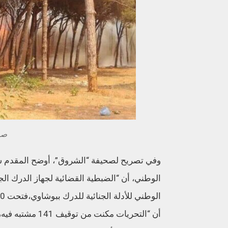
صو
وفي تصريح لصحيفة “الشروق”، أوضح المقدم سام
الوطني، أن “الضبطية القضائية لجهاز الدرك الج