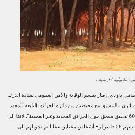
رة تكميلية / أرشيف
ي داودي، إطار بقسم الوقاية والأمن العمومي بقيادة الدرك
زائري، بالتنسيق مع مختصين من دائرة الحرائق التابعة للمعهد
الوطني للأدلة الجنائية للدرك ببوشاوي،فتحت 600 تحقيق معمق حول الحرائق العمدية وغير العمدية”، لافتا إلى
أن “التحريات مكنت من توقيف 141 مشتبه فيه، منهم 25 قاصرا و8 أشخاص مختلين عقليا تم تحويلهم إلى