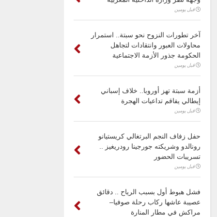
قبل يومين
آخر تطورات النزوح نحو سبتة.. استمرار
محاولات العبور وانتقادات لتجاهل
الحكومة جذور الأزمة الاجتماعية
قبل يومين
أزمة سبتة تهز أوروبا.. خلاف إسباني
إيطالي يفاقم تداعيات الهجرة
قبل يومين
حفل زفاف النجم البرتغالي كريستيانو
رونالدو وشريكته جورجينا رودريغيز ..
تسريبات الحضور
قبل يومين
فشل هبوط أول بسبب الرياح .. دقائق
عصيبة عاشها ركاب رحلة صوفيا–
مراكش في مطار المنارة