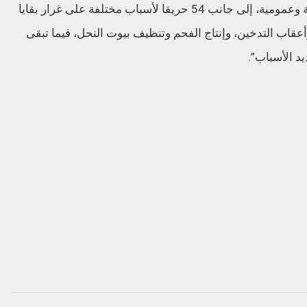
و19 حالة بسبب امتداد النار من مفاريغ عشوائية وعمومية، إلى جانب 54 حريقا لأسباب مختلفة على غرار بقايا
 وأعقاب التدخين، وإنتاج الفحم وتنظيف بيوت النحل، فيما تبقى
د الأسباب”.