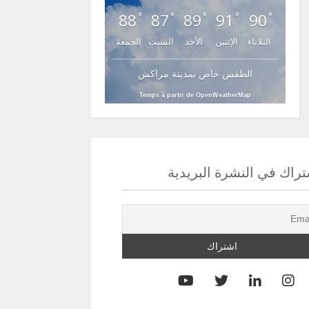
88
87
89
91
90
°
°
°
°
°
الثلاثاء
الإثنين
الأحد
السبت
الجمعة
الطقس خاص بمدينة مراكش
Temps à partir de OpenWeatherMap
راك في النشرة البريدية