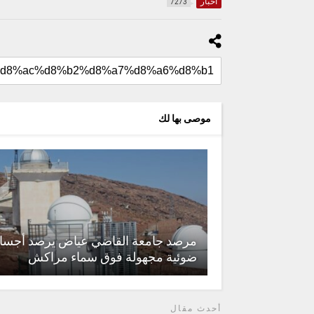
أخبار
7273
موصى بها لك
مرصد جامعة القاضي عياض يرصد أجسا
ضوئية مجهولة فوق سماء مراكش
أحدث مقال