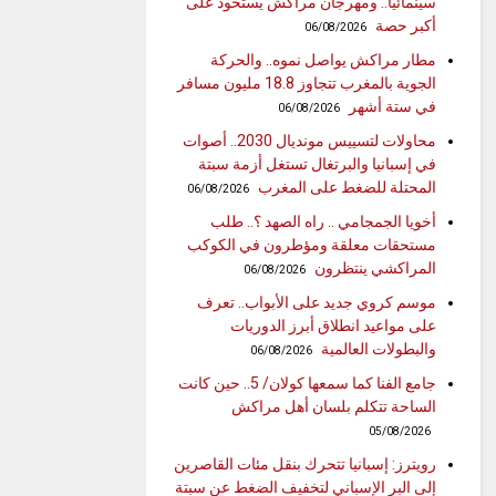
سينمائيا.. ومهرجان مراكش يستحوذ على
أكبر حصة
06/08/2026
مطار مراكش يواصل نموه.. والحركة
الجوية بالمغرب تتجاوز 18.8 مليون مسافر
في ستة أشهر
06/08/2026
محاولات لتسييس مونديال 2030.. أصوات
في إسبانيا والبرتغال تستغل أزمة سبتة
المحتلة للضغط على المغرب
06/08/2026
أخويا الجمجامي .. راه الصهد ؟.. طلب
مستحقات معلقة ومؤطرون في الكوكب
المراكشي ينتظرون
06/08/2026
موسم كروي جديد على الأبواب.. تعرف
على مواعيد انطلاق أبرز الدوريات
والبطولات العالمية
06/08/2026
جامع الفنا كما سمعها كولان/ 5.. حين كانت
الساحة تتكلم بلسان أهل مراكش
05/08/2026
رويترز: إسبانيا تتحرك بنقل مئات القاصرين
إلى البر الإسباني لتخفيف الضغط عن سبتة