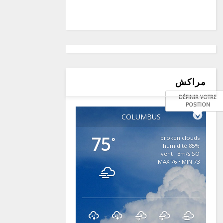
مراكش
DÉFINIR VOTRE
POSITION
COLUMBUS
75
broken clouds
°
85% humidité
vent : 3m/s SO
MAX 76 • MIN 73