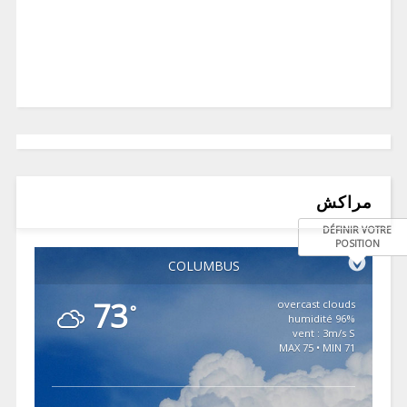
مراكش
DÉFINIR VOTRE
POSITION
COLUMBUS
73
overcast clouds
°
96% humidité
vent : 3m/s S
MAX 75 • MIN 71