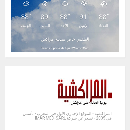
88
89
88
91
88
°
°
°
°
°
الثلاثاء
الإثنين
الأحد
السبت
الجمعة
الطقس خاص بمدينة مراكش
Temps à partir de OpenWeatherMap
المراكشية - الموقع الإخباري الأول في المغرب - تأسس
في 2005 - تصدر عن شركة IMAR MED-SARL