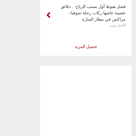
فشل هبوط أول بسبب الرياح .. دقائق
عصيبة عاشها ركاب رحلة صوفيا–
مراكش في مطار المنارة
قبل يومين
تحميل المزيد