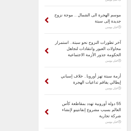
موسم الهجرة الى الشمال .. موجة نزوح
جديدة إلى سبتة
قبل يومين
آخر تطورات النزوح نحو سبتة.. استمرار
محاولات العبور وانتقادات لتجاهل
الحكومة جذور الأزمة الاجتماعية
قبل يومين
أزمة سبتة تهز أوروبا.. خلاف إسباني
إيطالي يفاقم تداعيات الهجرة
قبل يومين
55 دولة أوروبية تهدد بمقاطعة كأس
العالم بسبب مشروع إنفانتينو لإنشاء
شركة تجارية
قبل يومين