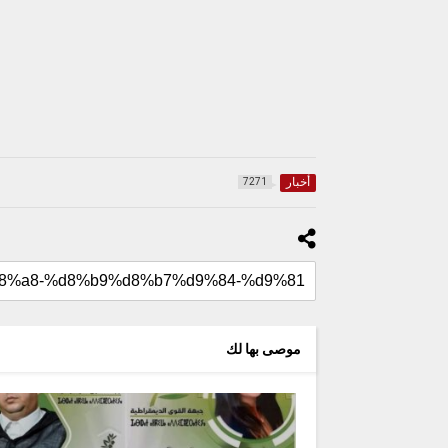
أخبار
7271
موصى بها لك