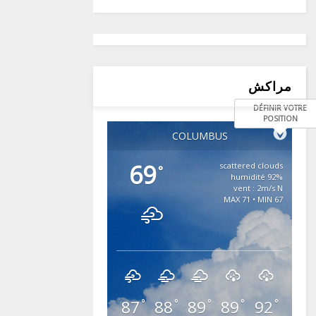
مراكش
DÉFINIR VOTRE
POSITION
COLUMBUS
69
scattered clouds
°
92% humidité
vent : 2m/s N
MAX 71 • MIN 67
87
88
89
89
92
°
°
°
°
°