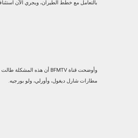
بالتعامل مع خطط الطيران، ويجري الآن استئناف
وأوضحت قناة BFMTV أن هذه ا
مطارات شارل ديغول، وأورلي، ولو بورجيه.