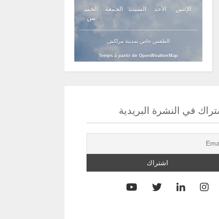
الإثنين
الأحد
السبت
الجمعة
الخمي
س
الطقس خاص بمدينة مراكش
Temps à partir de OpenWeatherMap
راك في النشرة البريدية