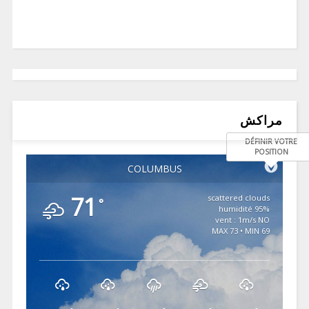
مراكش
DÉFINIR VOTRE
POSITION
COLUMBUS
71
scattered clouds
°
95% humidité
vent : 1m/s NO
MAX 73 • MIN 69