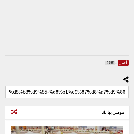
أخبار
7285
موصى بها لك