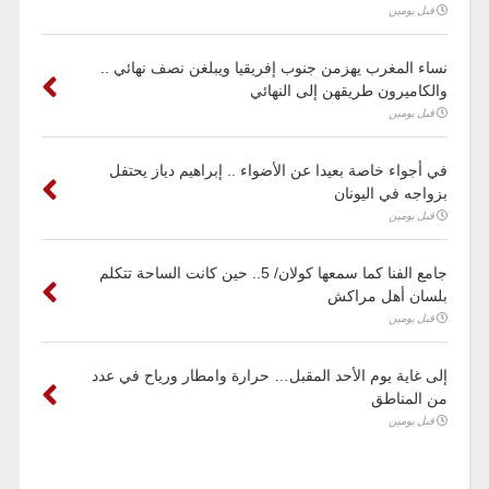
قبل يومين
نساء المغرب يهزمن جنوب إفريقيا ويبلغن نصف نهائي ..
والكاميرون طريقهن إلى النهائي
قبل يومين
في أجواء خاصة بعيدا عن الأضواء .. إبراهيم دياز يحتفل
بزواجه في اليونان
قبل يومين
جامع الفنا كما سمعها كولان/ 5.. حين كانت الساحة تتكلم
بلسان أهل مراكش
قبل يومين
إلى غاية يوم الأحد المقبل… حرارة وامطار ورياح في عدد
من المناطق
قبل يومين