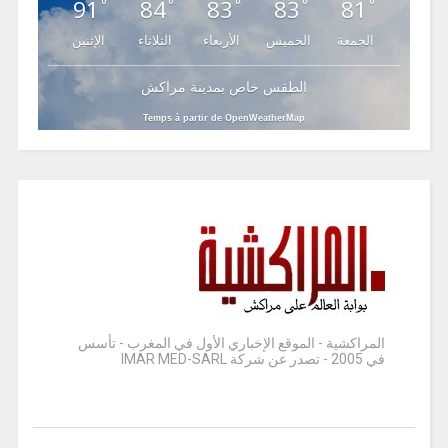
91
84
83
83
81
°
°
°
°
°
الجمعة
الخميس
الأربعاء
الثلاثاء
الإثنين
الطقس خاص بمدينة مراكش
Temps à partir de OpenWeatherMap
المراكشية - الموقع الإخباري الأول في المغرب - تأسس
في 2005 - تصدر عن شركة IMAR MED-SARL