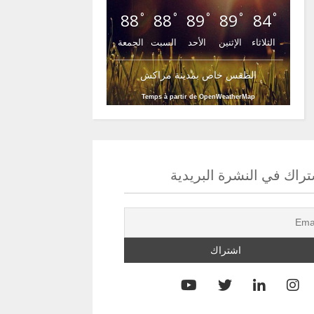
88
88
89
89
84
°
°
°
°
°
الثلاثاء
الإثنين
الأحد
السبت
الجمعة
الطقس خاص بمدينة مراكش
Temps à partir de OpenWeatherMap
راك في النشرة البريدية