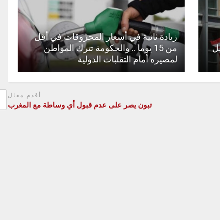
زيادة ثانية في أسعار المحروقات في أقل
ل
من 15 يوما .. والحكومة تترك المواطن
لمصيره أمام التقلبات الدولية
أقدم مقال
تبون يصر على عدم قبول أي وساطة مع المغرب