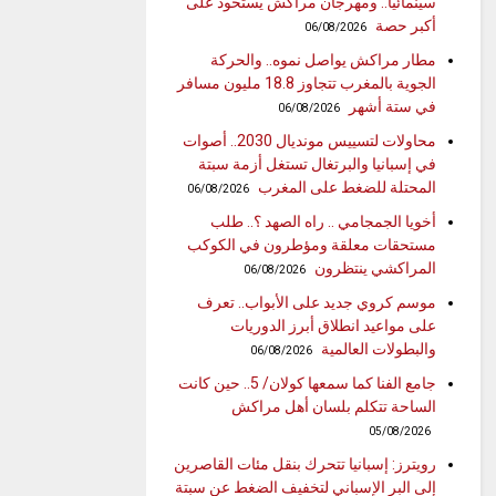
سينمائيا.. ومهرجان مراكش يستحوذ على
أكبر حصة
06/08/2026
مطار مراكش يواصل نموه.. والحركة
الجوية بالمغرب تتجاوز 18.8 مليون مسافر
في ستة أشهر
06/08/2026
محاولات لتسييس مونديال 2030.. أصوات
في إسبانيا والبرتغال تستغل أزمة سبتة
المحتلة للضغط على المغرب
06/08/2026
أخويا الجمجامي .. راه الصهد ؟.. طلب
مستحقات معلقة ومؤطرون في الكوكب
المراكشي ينتظرون
06/08/2026
موسم كروي جديد على الأبواب.. تعرف
على مواعيد انطلاق أبرز الدوريات
والبطولات العالمية
06/08/2026
جامع الفنا كما سمعها كولان/ 5.. حين كانت
الساحة تتكلم بلسان أهل مراكش
05/08/2026
رويترز: إسبانيا تتحرك بنقل مئات القاصرين
إلى البر الإسباني لتخفيف الضغط عن سبتة