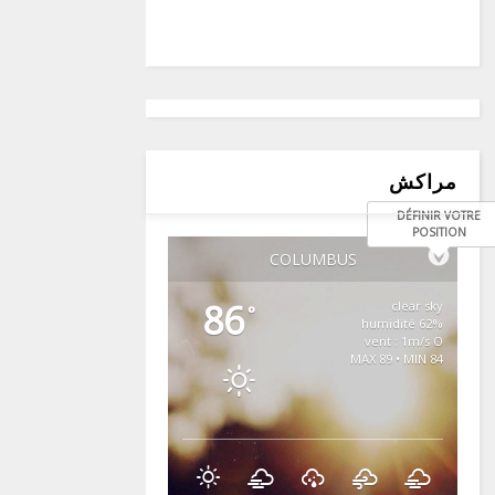
مراكش
DÉFINIR VOTRE
POSITION
COLUMBUS
86
clear sky
°
62% humidité
vent : 1m/s O
MAX 89 • MIN 84