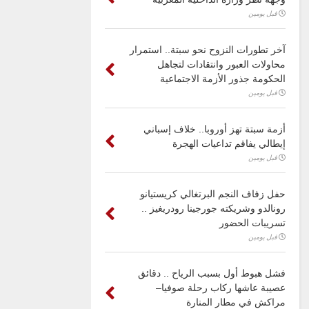
قبل يومين
آخر تطورات النزوح نحو سبتة.. استمرار
محاولات العبور وانتقادات لتجاهل
الحكومة جذور الأزمة الاجتماعية
قبل يومين
أزمة سبتة تهز أوروبا.. خلاف إسباني
إيطالي يفاقم تداعيات الهجرة
قبل يومين
حفل زفاف النجم البرتغالي كريستيانو
رونالدو وشريكته جورجينا رودريغيز ..
تسريبات الحضور
قبل يومين
فشل هبوط أول بسبب الرياح .. دقائق
عصيبة عاشها ركاب رحلة صوفيا–
مراكش في مطار المنارة