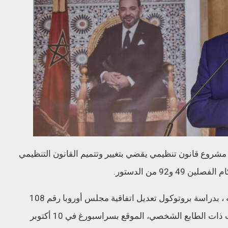
روع قانون تنظيمي يقضي بتغيير وتتميم القانون التنظيمي
و92 من الدستور.
وسيواصل المجلس أشغاله، حسب المصدر ذاته ، بدراسة بروتوكول تعديل اتفاقية مجلس أوروبا رقم 108
لحماية الأشخاص تجاه المعالجة الآلية للمعطيات ذات الطابع الشخصي، الموقع بسراسبورغ في 10 أكتوبر