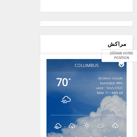
مراكش
DÉFINIR VOTRE
POSITION
COLUMBUS
70
broken clouds
°
94% humidité
vent : 1m/s OSO
MAX 71 • MIN 68