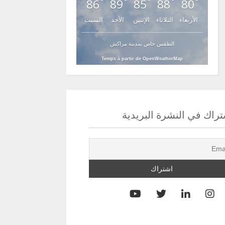
86
89
85
88
80
°
°
°
°
°
الأربعاء
الثلاثاء
الإثنين
الأحد
السبت
الطقس خاص بمدينة مراكش
Temps à partir de OpenWeatherMap
راك في النشرة البريدية