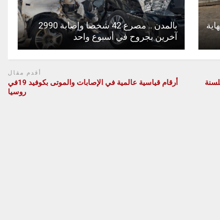
اية
بالمدن .. مصرع 42 شخصا وإصابة 2990
آخرين بجروح في أسبوع واحد
أقدم مقال
لسنة
أرقام قياسية عالمية في الإصابات والموتى بكوفيد 19في
روسيا