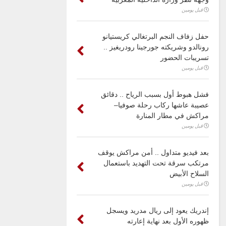
قبل يومين
حفل زفاف النجم البرتغالي كريستيانو
رونالدو وشريكته جورجينا رودريغيز ..
تسريبات الحضور
قبل يومين
فشل هبوط أول بسبب الرياح .. دقائق
عصيبة عاشها ركاب رحلة صوفيا–
مراكش في مطار المنارة
قبل يومين
بعد فيديو متداول .. أمن مراكش يوقف
مرتكب سرقة تحت التهديد باستعمال
السلاح الأبيض
قبل يومين
إندريك يعود إلى ريال مدريد ويسجل
ظهوره الأول بعد نهاية إعارته