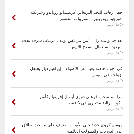
حفل زفاف النجم البرتغالي كريستيانو رونالدو وشريكته
جورجينا رودريغيز .. تسريبات الحضور
قبل يومين
بعد فيديو متداول .. أمن مراكش يوقف مرتكب سرقة تحت
التهديد باستعمال السلاح الأبيض
قبل يومين
في أجواء خاصة بعيدا عن الأضواء .. إبراهيم دياز يحتفل
بزواجه في اليونان
قبل يومين
مراسم سحب قرعتي دوري أبطال إفريقيا وكأس
الكونفدرالية ستجري في 6 غشت
قبل يومين
موسم كروي جديد على الأبواب.. تعرف على مواعيد انطلاق
أبرز الدوريات والبطولات العالمية