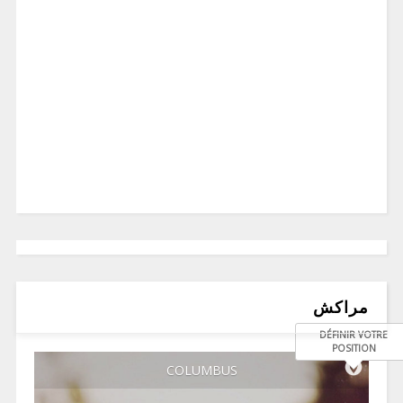
مراكش
DÉFINIR VOTRE
POSITION
COLUMBUS