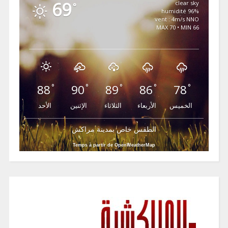
69
clear sky
°
96% humidité
vent : 4m/s NNO
MAX 70 • MIN 66
88
90
89
86
78
°
°
°
°
°
الخميس
الأربعاء
الثلاثاء
الإثنين
الأحد
الطقس خاص بمدينة مراكش
Temps à partir de OpenWeatherMap