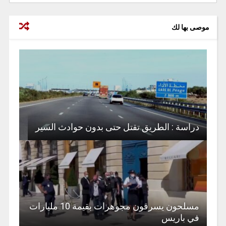
موصى بها لك
دراسة : الطريق تقتل حتى بدون حوادث السير
مسلحون يسرقون مجوهرات بقيمة 10 مليارات
في باريس