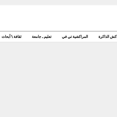
كش الذاكرة
المراكشية تي في
تعليم ـ جامعة
ثقافة \ أبحاث