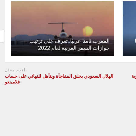
المغرب ثامنا عربيًا..تعرف على ترتيب
جوازات السفر العربية لعام 2022
أقدم مقال
ية
الهلال السعودي يخلق المفاجأة ويتأهل للنهائي على حساب
فلامينغو