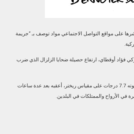
شرها على مواقع التواصل الاجتماعي مواد توصف بـ “جريمة
كية.
ركي فؤاد أوقطاي، ارتفاع حصيلة ضحايا الزلزال الذي ضرب
وضرب زلزال فجر الاثنين، تركيا وسوريا بلغت قوته 7.7 درجات على مقياس ريختر، أعقبه بعد عدة ساعات