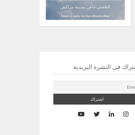
الطقس خاص بمدينة مراكش
Temps à partir de OpenWeatherMap
راك في النشرة البريدية