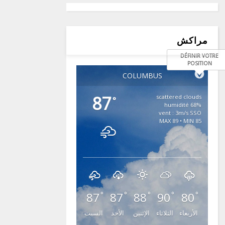
مراكش
DÉFINIR VOTRE
POSITION
COLUMBUS
87
scattered clouds
°
68% humidité
vent : 3m/s SSO
MAX 89 • MIN 85
87
87
88
90
80
°
°
°
°
°
الأربعاء
الثلاثاء
الإثنين
الأحد
السبت