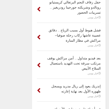
حفل زفاف النجم البرتغالي كريستيانو
رونالدو وشريكته جورجينا رودريغيز ..
تسريبات الحضور
قبل يومين
فشل هبوط أول بسبب الرياح .. دقائق
عصيبة عاشها ركاب رحلة صوفيا–
مراكش في مطار المنارة
قبل يومين
بعد فيديو متداول .. أمن مراكش يوقف
مرتكب سرقة تحت التهديد باستعمال
السلاح الأبيض
قبل يومين
إندريك يعود إلى ريال مدريد ويسجل
ظهوره الأول بعد نهاية إعارته
قبل يومين
في أجواء خاصة بعيدا عن الأضواء ..