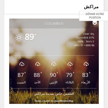
مراكش
DÉFINIR VOTRE
POSITION
COLUMBUS
89
clear sky
°
61% humidité
vent : 3m/s S
MAX 91 • MIN 86
87
88
90
79
83
°
°
°
°
°
الأربعاء
الثلاثاء
الإثنين
الأحد
السبت
الطقس خاص بمدينة مراكش
Temps à partir de OpenWeatherMap