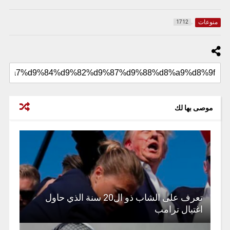
منوعات
1712
موصى بها لك
تعرف على الشاب ذو ال20 سنة الذي حاول
اغتيال ترامب