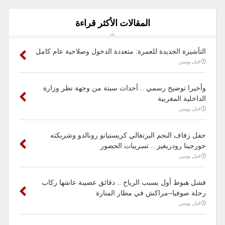
المقالات الأكثر قراءة
التأشيرة الجديدة للعمرة: متعددة الدخول وصلاحية عام كامل
قبل يومين
وأخيرا توضيح رسمي .. أحداث سبتة من وجهة نظر وزارة
الداخلية المغربية
قبل يومين
حفل زفاف النجم البرتغالي كريستيانو رونالدو وشريكته
جورجينا رودريغيز .. تسريبات الحضور
قبل يومين
فشل هبوط أول بسبب الرياح .. دقائق عصيبة عاشها ركاب
رحلة صوفيا–مراكش في مطار المنارة
قبل يومين