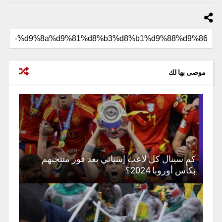
موصى بها لك
كم سينال كل لاعب إسباني بعد فوز منتخبهم
بكأس أوروبا 2024؟