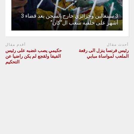
3 سينغالين وجزائري خارج السجن بعد قضاء 3
أشهر على خلفية شغب ال”كان”
أحدث مقال
أقدم مقال
رئيس فرنسا ينزل الى رقعة
حكيمي يصب غضبه على رئيس
الملعب لمواساة مبابي
الفيفا ولقجع لم يكن راضيا عن
التحكيم