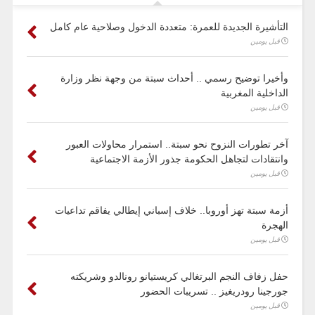
التأشيرة الجديدة للعمرة: متعددة الدخول وصلاحية عام كامل
قبل يومين
وأخيرا توضيح رسمي .. أحداث سبتة من وجهة نظر وزارة
الداخلية المغربية
قبل يومين
آخر تطورات النزوح نحو سبتة.. استمرار محاولات العبور
وانتقادات لتجاهل الحكومة جذور الأزمة الاجتماعية
قبل يومين
أزمة سبتة تهز أوروبا.. خلاف إسباني إيطالي يفاقم تداعيات
الهجرة
قبل يومين
حفل زفاف النجم البرتغالي كريستيانو رونالدو وشريكته
جورجينا رودريغيز .. تسريبات الحضور
قبل يومين