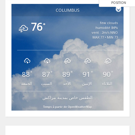
POSITION
COLUMBUS
76
few clouds
°
84% humidité
vent : 2m/s NNO
MAX 77 • MIN 73
88
87
89
91
90
°
°
°
°
°
الثلاثاء
الإثنين
الأحد
السبت
الجمعة
الطقس خاص بمدينة مراكش
Temps à partir de OpenWeatherMap