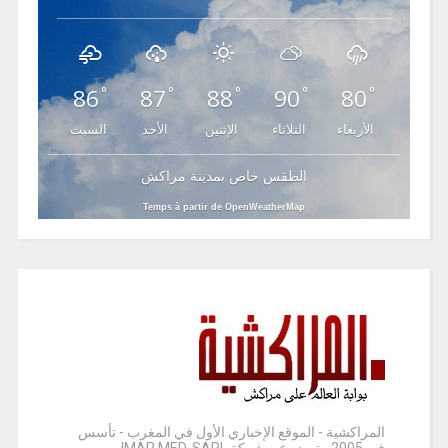
86
87
88
90
80
°
°
°
°
°
الأربعاء
الثلاثاء
الإثنين
الأحد
السبت
الطقس خاص بمدينة مراكش
Temps à partir de OpenWeatherMap
المراكشية - الموقع الإخباري الأول في المغرب - تأسس
في 2005 - تصدر عن شركة IMAR MED-SARL