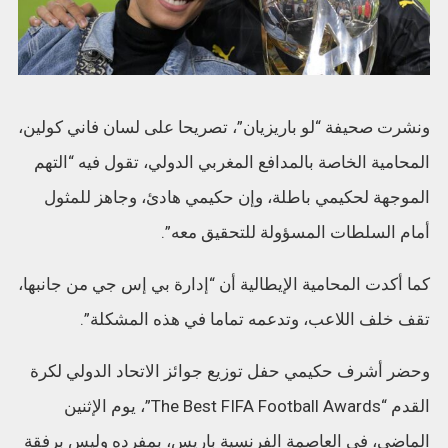
ونشرت صحيفة “لو باريزيان”، تصريحا على لسان فاني كولين،
المحامية الخاصة بالمدافع المغربي الدولي، تقول فيه “التهم
الموجهة لحكيمي باطلة، وإن حكيمي هادئ، وجاهز للمثول
أمام السلطات المسؤولة للتحقيق معه”.
كما أكدت المحامية الإيطالية أن “إدارة بي إس جي من جانبها،
تقف خلف اللاعب، وتدعمه تماما في هذه المشكلة”.
وحضر أشرف حكيمي حفل توزيع جوائز الاتحاد الدولي لكرة
القدم “The Best FIFA Football Awards”، يوم الإثنين
الماضي، في العاصمة الفرنسية باريس، بمفرده وليس برفقة