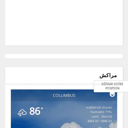
مراكش
DÉFINIR VOTRE
POSITION
COLUMBUS
86
scattered clouds
°
71% humidité
vent : 3m/s N
MAX 87 • MIN 83