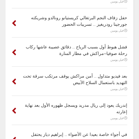
قبل يومين
حفل زفاف النجم البرتغالي كريستيانو رونالدو وشريكته
جورجينا رودريغيز .. تسريبات الحضور
قبل يومين
فشل هبوط أول بسبب الرياح .. دقائق عصيبة عاشها ركاب
رحلة صوفيا–مراكش في مطار المنارة
قبل يومين
بعد فيديو متداول .. أمن مراكش يوقف مرتكب سرقة تحت
التهديد باستعمال السلاح الأبيض
قبل يومين
إندريك يعود إلى ريال مدريد ويسجل ظهوره الأول بعد نهاية
إعارته
قبل يومين
في أجواء خاصة بعيدا عن الأضواء .. إبراهيم دياز يحتفل