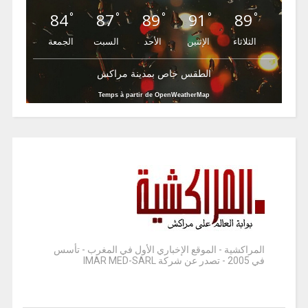
84
87
89
91
89
°
°
°
°
°
الثلاثاء
الإثنين
الأحد
السبت
الجمعة
الطقس خاص بمدينة مراكش
Temps à partir de OpenWeatherMap
المراكشية - الموقع الإخباري الأول في المغرب - تأسس
في 2005 - تصدر عن شركة IMAR MED-SARL