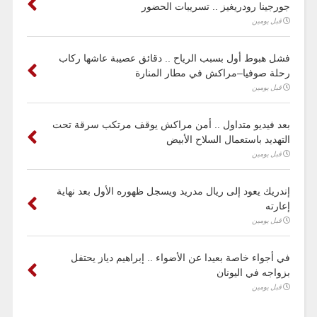
جورجينا رودريغيز .. تسريبات الحضور
قبل يومين
فشل هبوط أول بسبب الرياح .. دقائق عصيبة عاشها ركاب
رحلة صوفيا–مراكش في مطار المنارة
قبل يومين
بعد فيديو متداول .. أمن مراكش يوقف مرتكب سرقة تحت
التهديد باستعمال السلاح الأبيض
قبل يومين
إندريك يعود إلى ريال مدريد ويسجل ظهوره الأول بعد نهاية
إعارته
قبل يومين
في أجواء خاصة بعيدا عن الأضواء .. إبراهيم دياز يحتفل
بزواجه في اليونان
قبل يومين