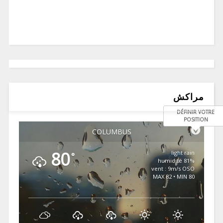
مراكش
DÉFINIR VOTRE
POSITION
COLUMBUS
80
light rain
°
81% humidité
vent : 9m/s OSO
MAX 82 • MIN 80