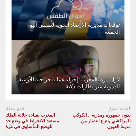
توقعات مديرية الأرصاد الجوية لطقس اليوم
الجمعة
لأول مرة بالمغرب: إجراء عملية جراحية للأوعية
الدموية عبر نظارات ذكية
أحدث مقال
أقدم مقال
بدون جمهوره ومدربه .. الكوكب
المغرب بقيادة جلالة الملك
المراكشي ينتزع انتصار من
مستعد للانخراط في وضع حد
مدينة العيون
للوضع المأساوي في غزة