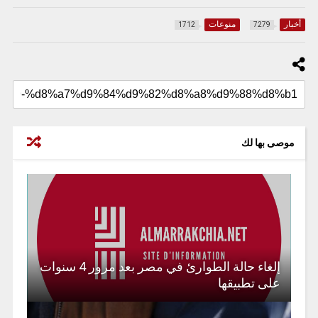
أخبار
منوعات
1712
7279
موصى بها لك
إلغاء حالة الطوارئ في مصر بعد مرور 4 سنوات
على تطبيقها