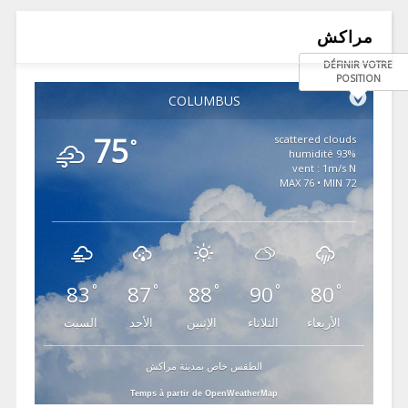
مراكش
DÉFINIR VOTRE
POSITION
COLUMBUS
75
scattered clouds
°
93% humidité
vent : 1m/s N
MAX 76 • MIN 72
83
87
88
90
80
°
°
°
°
°
الأربعاء
الثلاثاء
الإثنين
الأحد
السبت
الطقس خاص بمدينة مراكش
Temps à partir de OpenWeatherMap