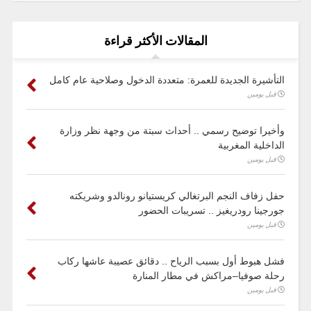
المقالات الأكثر قراءة
التأشيرة الجديدة للعمرة: متعددة الدخول وصلاحية عام كامل
قبل يومين
وأخيرا توضيح رسمي .. أحداث سبتة من وجهة نظر وزارة
الداخلية المغربية
قبل يومين
حفل زفاف النجم البرتغالي كريستيانو رونالدو وشريكته
جورجينا رودريغيز .. تسريبات الحضور
قبل يومين
فشل هبوط أول بسبب الرياح .. دقائق عصيبة عاشها ركاب
رحلة صوفيا–مراكش في مطار المنارة
قبل يومين