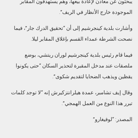
يبحثون عن معادن لإعادة بيعها، وهم يستهدفون المقابر
الموجودة خارج الأنظار في الريف”.
وأشارت بلدية كينجرشيم إلى أن “تحقيق الدرك جار”، فيما
نصحت الشرطة عمداء القسم بإغلاق المقابر ليلا.
فيما قام رئيس بلدية كينجرشيم لوران ريتشي، بوضع
ملصقات عند مدخل المقبرة لتحذير السكان “حتى يكونوا
يقظين ويذهب الضحايا لتقديم شكوى”.
وقال إيف تشامبر، عمدة هيلرانتزكيرش إنه “لا توجد كلمات
تبرر هذا النوع من العمل الهمجي”.
المصدر: “لوفيغارو”