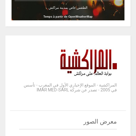
الطقس خاص بمدينة مراكش
Temps à partir de OpenWeatherMap
المراكشية - الموقع الإخباري الأول في المغرب - تأسس
في 2005 - تصدر عن شركة IMAR MED-SARL
معرض الصور