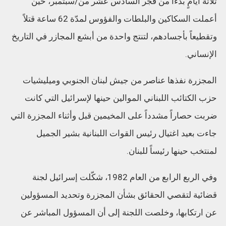
ثلاثة أيامٍ بدءاً من فجر السادس عشر من/سبتمبر، حين
أعملت السكاكين والبلطات والفؤوس لمدّة 62 ساعة قتلاً
وتقطيعاً بأجسادهم، لتنتج واحدة من أبشع المجازر في التاريخ
الإنساني.
المجزرة نفذها عناصر من جيش لبنان الجنوبي وميليشيات
حزب الكتائب اللبناني الموالين حينها لإسرائيل التي كانت
ضربت حصاراً مشدداً على المخيمين قبل وأثناء المجزرة التي
جاءت بعيد اغتيال رئيس القوات اللبنانية بشير الجميل
لمنتخب حينها رئيساً للبنان.
وفي الربع الرابع من العام 1982، شكّلت إسرائيل لجنة
قضائية لتقصي الحقائق بشأن المجزرة وتحديد المسؤولين
عن ارتكابها، وخلصت اللجنة إلى أن المسؤول المباشر عن