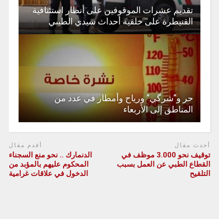
تقديم عشرات الموقوفين على أنظار استئنافية
القنيطرة على خلفية أحداث سيدي الطيبي
حر و”شرگي” ورياح وأمطار في عدد من
المناطق إلى الأربعاء
أحدث مقال
أقدم مقال
توقيف نحو 3.000 موظف في
الدنمارك .. نحو منع السجناء
القطاع الطبي عن العمل بسبب
المحكوم عليهم بالمؤبد من
التلقيح
الدخول في علاقات غرامية