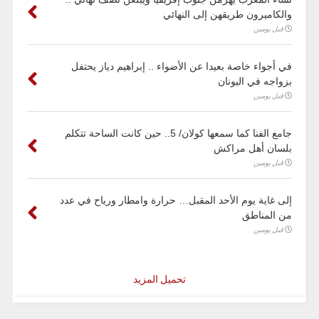
والكاميرون طريقهن إلى النهائي
قبل يومين
في أجواء خاصة بعيدا عن الأضواء .. إبراهيم دياز يحتفل
بزواجه في اليونان
قبل يومين
جامع الفنا كما سمعها كولان/ 5.. حين كانت الساحة تتكلم
بلسان أهل مراكش
قبل يومين
إلى غاية يوم الأحد المقبل… حرارة وامطار ورياح في عدد
من المناطق
قبل يومين
تحميل المزيد