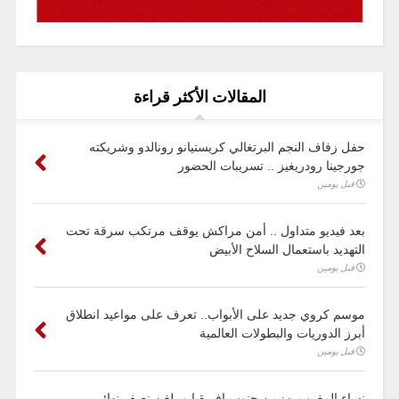
المقالات الأكثر قراءة
حفل زفاف النجم البرتغالي كريستيانو رونالدو وشريكته
جورجينا رودريغيز .. تسريبات الحضور
قبل يومين
بعد فيديو متداول .. أمن مراكش يوقف مرتكب سرقة تحت
التهديد باستعمال السلاح الأبيض
قبل يومين
موسم كروي جديد على الأبواب.. تعرف على مواعيد انطلاق
أبرز الدوريات والبطولات العالمية
قبل يومين
نساء المغرب يهزمن جنوب إفريقيا ويبلغن نصف نهائي ..