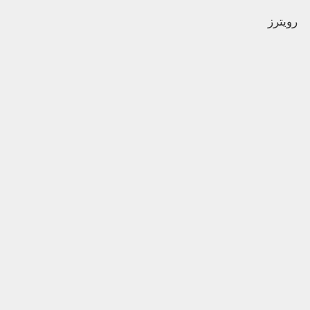
رويترز