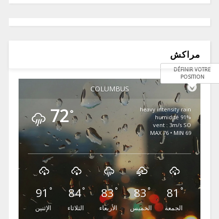
مراكش
DÉFINIR VOTRE
POSITION
COLUMBUS
72
heavy intensity rain
°
91% humidité
vent : 3m/s SO
MAX 76 • MIN 69
91
84
83
83
81
°
°
°
°
°
الجمعة
الخميس
الأربعاء
الثلاثاء
الإثنين