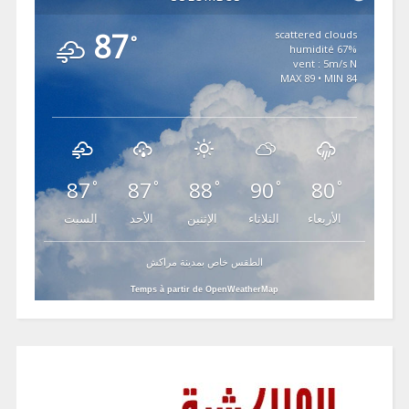
87
scattered clouds
°
67% humidité
vent : 5m/s N
MAX 89 • MIN 84
87
87
88
90
80
°
°
°
°
°
الأربعاء
الثلاثاء
الإثنين
الأحد
السبت
الطقس خاص بمدينة مراكش
Temps à partir de OpenWeatherMap