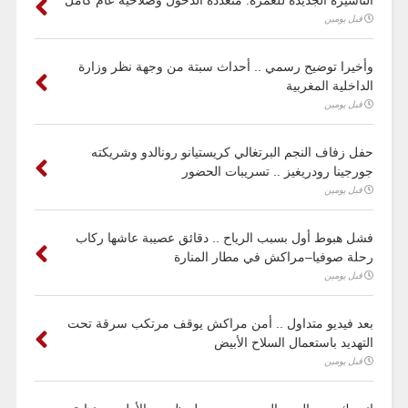
التأشيرة الجديدة للعمرة: متعددة الدخول وصلاحية عام كامل
قبل يومين
وأخيرا توضيح رسمي .. أحداث سبتة من وجهة نظر وزارة
الداخلية المغربية
قبل يومين
حفل زفاف النجم البرتغالي كريستيانو رونالدو وشريكته
جورجينا رودريغيز .. تسريبات الحضور
قبل يومين
فشل هبوط أول بسبب الرياح .. دقائق عصيبة عاشها ركاب
رحلة صوفيا–مراكش في مطار المنارة
قبل يومين
بعد فيديو متداول .. أمن مراكش يوقف مرتكب سرقة تحت
التهديد باستعمال السلاح الأبيض
قبل يومين