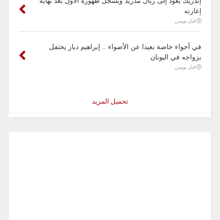
إندريك يعود إلى ريال مدريد ويسجل ظهوره الأول بعد نهاية
إعارته
قبل يومين
في أجواء خاصة بعيدا عن الأضواء .. إبراهيم دياز يحتفل
بزواجه في اليونان
قبل يومين
تحميل المزيد