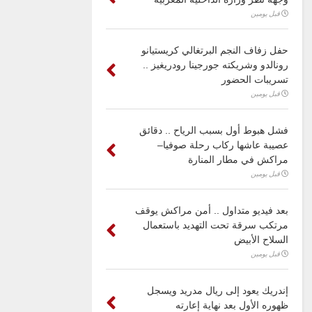
قبل يومين
حفل زفاف النجم البرتغالي كريستيانو
رونالدو وشريكته جورجينا رودريغيز ..
تسريبات الحضور
قبل يومين
فشل هبوط أول بسبب الرياح .. دقائق
عصيبة عاشها ركاب رحلة صوفيا–
مراكش في مطار المنارة
قبل يومين
بعد فيديو متداول .. أمن مراكش يوقف
مرتكب سرقة تحت التهديد باستعمال
السلاح الأبيض
قبل يومين
إندريك يعود إلى ريال مدريد ويسجل
ظهوره الأول بعد نهاية إعارته