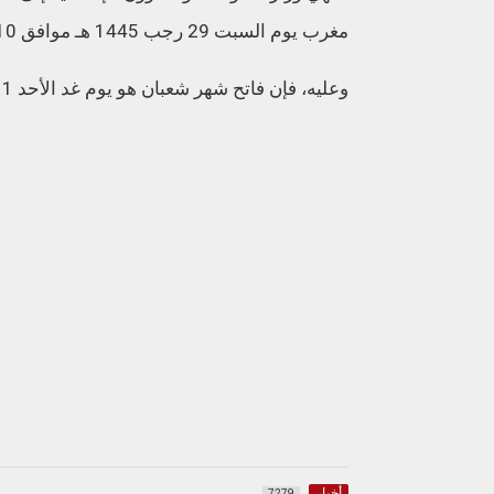
مغرب يوم السبت 29 رجب 1445 هـ موافق 10 فبراير 2024 م، فثبتت لديها رؤية الهلال ثبوتا شرعيا.
وعليه، فإن فاتح شهر شعبان هو يوم غد الأحد 11 فبراير 2024 م.
أخبار
7279