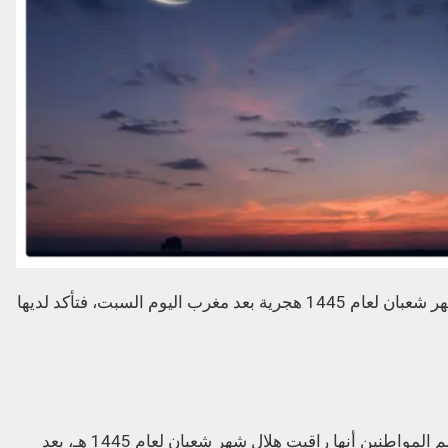
وذكرت الوزارة، في بلاغ لها، أنها راقبت هلال شهر شعبان لعام 1445 هجرية بعد مغرب اليوم السبت، فتأكد لديها
“تنهي وزارة الأوقاف والشؤون الإسلامية إلى علم المواطنين أنها راقبت هلال شهر شعبان لعام 1445 هـ، بعد