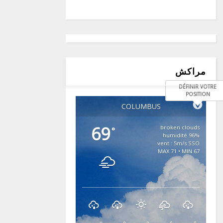
مراكش
DÉFINIR VOTRE
POSITION
COLUMBUS
69
broken clouds
°
96% humidité
vent : 5m/s SSO
MAX 71 • MIN 67