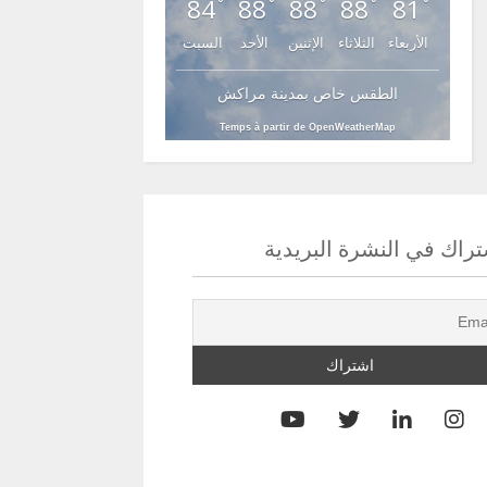
84
88
88
88
81
°
°
°
°
°
الأربعاء
الثلاثاء
الإثنين
الأحد
السبت
الطقس خاص بمدينة مراكش
Temps à partir de OpenWeatherMap
راك في النشرة البريدية