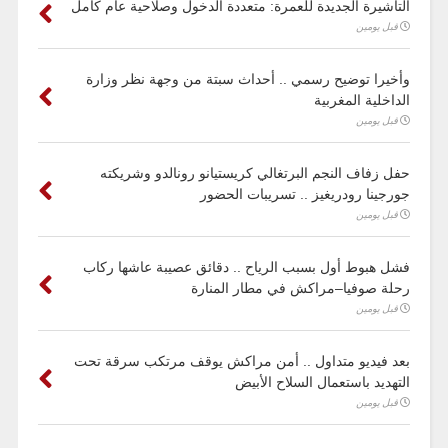
التأشيرة الجديدة للعمرة: متعددة الدخول وصلاحية عام كامل
قبل يومين
وأخيرا توضيح رسمي .. أحداث سبتة من وجهة نظر وزارة
الداخلية المغربية
قبل يومين
حفل زفاف النجم البرتغالي كريستيانو رونالدو وشريكته
جورجينا رودريغيز .. تسريبات الحضور
قبل يومين
فشل هبوط أول بسبب الرياح .. دقائق عصيبة عاشها ركاب
رحلة صوفيا–مراكش في مطار المنارة
قبل يومين
بعد فيديو متداول .. أمن مراكش يوقف مرتكب سرقة تحت
التهديد باستعمال السلاح الأبيض
قبل يومين