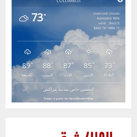
COLUMBUS
73
overcast clouds
°
96% humidité
vent : 3m/s S
MAX 74 • MIN 71
89
88
87
85
73
°
°
°
°
°
الثلاثاء
الإثنين
الأحد
السبت
الجمعة
الطقس خاص بمدينة مراكش
Temps à partir de OpenWeatherMap