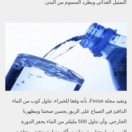
التمثيل الغذائي ويطرد السموم من البدن.
وتفيد مجلة Focus، بأنه وفقا للخبراء، تناول كوب من الماء
الدافئ في الصباح على الريق يحسن صحتنا ومظهرنا
الخارجي. وأن تناول 500 مليلتر من الماء يحفز الدورة
الدموية، ما يجعل بشرتنا تبدو أكثر نضارة وتختفي تجاعيد