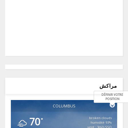
مراكش
DÉFINIR VOTRE
POSITION
COLUMBUS
70
broken clouds
°
93% humidité
vent : 3m/s SSO