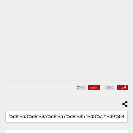
أخبار
رياضة
2175
7280