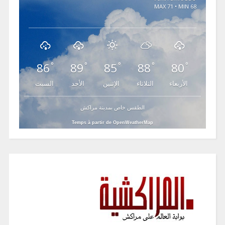
MAX 71 • MIN 68
86
89
85
88
80
°
°
°
°
°
الأربعاء
الثلاثاء
الإثنين
الأحد
السبت
الطقس خاص بمدينة مراكش
Temps à partir de OpenWeatherMap