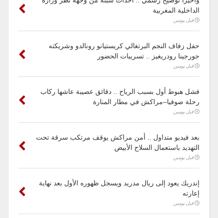
الداخلية المغربية
قبل يومين
حفل زفاف النجم البرتغالي كريستيانو رونالدو وشريكته
جورجينا رودريغيز .. تسريبات الحضور
قبل يومين
فشل هبوط أول بسبب الرياح .. دقائق عصيبة عاشها ركاب
رحلة صوفيا–مراكش في مطار المنارة
قبل يومين
بعد فيديو متداول .. أمن مراكش يوقف مرتكب سرقة تحت
التهديد باستعمال السلاح الأبيض
قبل يومين
إندريك يعود إلى ريال مدريد ويسجل ظهوره الأول بعد نهاية
إعارته
قبل يومين