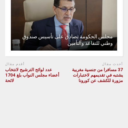
مجلس الحكومة يصادق على تأسيس صندوق
وطني للتقاعد والتأمين
أحدث مقال
أقدم مقال
37 مسافرا من جنسية مغربية
عدد لوائح الترشيح لانتخاب
يشتبه في تقديمهم لاختبارات
أعضاء مجلس النواب بلغ 1704
مزورة للكشف عن كورونا
لائحة