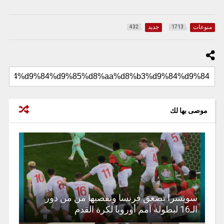
منوعات
جديد
432
1713
موصى بها لك
سويسرا تصعق فرنسا وتقصيها من من دور
الـ16 لبطولة أمم أوروبا لكرة القدم