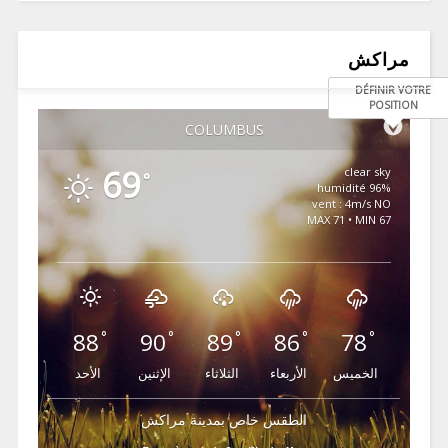
مراكش
DÉFINIR VOTRE
POSITION
COLUMBUS
69
clear sky
°
96% humidité
vent : 4m/s NO
MAX 71 • MIN 67
88
90
89
86
78
°
°
°
°
°
الخميس
الأربعاء
الثلاثاء
الإثنين
الأحد
الطقس خاص بمدينة مراكش