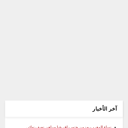
آخر الأخبار
نساء المغرب يهزمن جنوب إفريقيا ويبلغن نصف نهائي ..