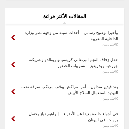
المقالات الأكثر قراءة
وأخيرا توضيح رسمي .. أحداث سبتة من وجهة نظر وزارة
الداخلية المغربية
قبل يومين
حفل زفاف النجم البرتغالي كريستيانو رونالدو وشريكته
جورجينا رودريغيز .. تسريبات الحضور
قبل يومين
بعد فيديو متداول .. أمن مراكش يوقف مرتكب سرقة تحت
التهديد باستعمال السلاح الأبيض
قبل يومين
في أجواء خاصة بعيدا عن الأضواء .. إبراهيم دياز يحتفل
بزواجه في اليونان
قبل يومين