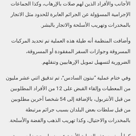
الأجانب والأفراد الذين لهم صلات بالإرهاب، وكذا الجماعات
الإجرامية المسؤولة عن الجرائم العابرة للحدود مثل الاتجار
بالمخدرات وتهريب الأسلحة والاتجار بالبشر.
وأضافت المنظمة أنه طيلة هذه العملية تم تحديد المركبات
المسروقة وجوازات السفر المفقودة أو المسروقة،
الضرورية لتسهيل تمويل الإرهابيين وتنقلهم.
وفي ختام عملية “نبتون السادس”، تم تدقيق اثني عشر مليون
من المعطيات وإلقاء القبض على 12 من الأفراد المطلوبين
من قبل الأنتربول، بالإضافة إلى 54 شخصا آخرين مطلوبين
من قبل سلطات بعض البلدان بسبب جرائم مرتبطة
بالمخدرات والاحتيال، وكذا تهريب الذهب والفضة والأسلحة.
كما أسفرت هذه العملية الأمنية عن ضبط محجوزات مهمة،