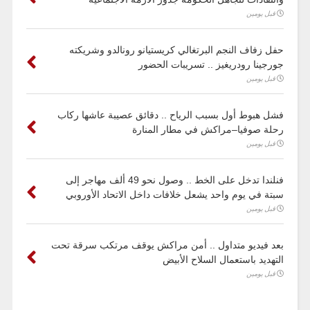
قبل يومين
حفل زفاف النجم البرتغالي كريستيانو رونالدو وشريكته
جورجينا رودريغيز .. تسريبات الحضور
قبل يومين
فشل هبوط أول بسبب الرياح .. دقائق عصيبة عاشها ركاب
رحلة صوفيا–مراكش في مطار المنارة
قبل يومين
فنلندا تدخل على الخط .. وصول نحو 49 ألف مهاجر إلى
سبتة في يوم واحد يشعل خلافات داخل الاتحاد الأوروبي
قبل يومين
بعد فيديو متداول .. أمن مراكش يوقف مرتكب سرقة تحت
التهديد باستعمال السلاح الأبيض
قبل يومين