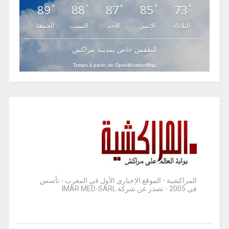
89
88
87
85
73
°
°
°
°
°
الثلاثاء
الإثنين
الأحد
السبت
الجمعة
الطقس خاص بمدينة مراكش
Temps à partir de OpenWeatherMap
المراكشية - الموقع الإخباري الأول في المغرب - تأسس
في 2005 - تصدر عن شركة IMAR MED-SARL