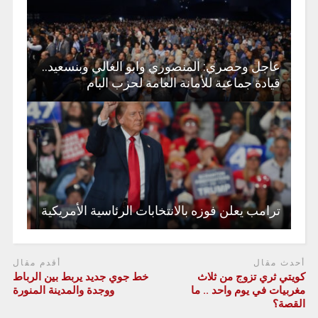
عاجل وحصري: المنصوري وابو الغالي وبنسعيد..
قيادة جماعية للأمانة العامة لحزب البام
ترامب يعلن فوزه بالانتخابات الرئاسية الأمريكية
أحدث مقال
أقدم مقال
كويتي ثري تزوج من ثلاث
خط جوي جديد يربط بين الرباط
مغربيات في يوم واحد .. ما
ووجدة والمدينة المنورة
القصة؟