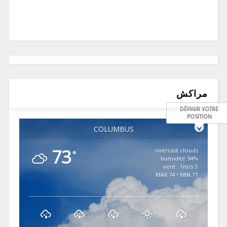
مراكش
DÉFINIR VOTRE
POSITION
COLUMBUS
73
overcast clouds
°
94% humidité
vent : 1m/s S
MAX 74 • MIN 71