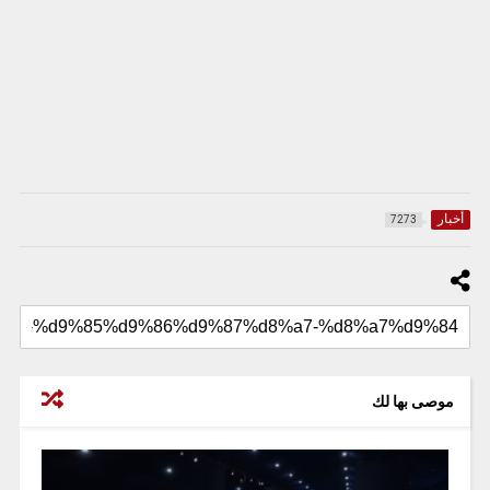
أخبار
7273
موصى بها لك