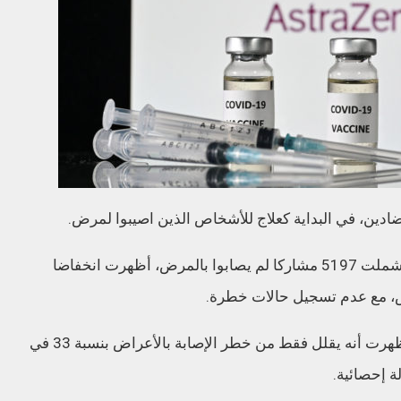
دين، في البداية كعلاج للأشخاص الذين اصيبوا لمرض.
وأوضحت أسترازينيكا في بيان أن تجربة جديدة شملت 5197 مشاركا لم يصابوا بالمرض، أظهرت انخفاضا
وكانت تجربة سابقة لعقار “إيه زي دي 7442” أظهرت أنه يقلل فقط من خطر الإصابة بالأعراض بنسبة 33 في
لة إحصائية.