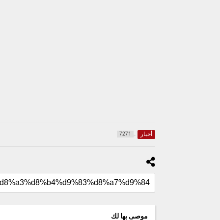
أخبار
7271
موصى بها لك