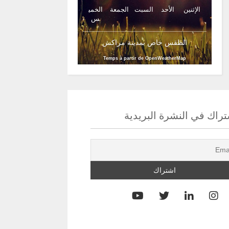
الإثنين
الأحد
السبت
الجمعة
الخمي
س
الطقس خاص بمدينة مراكش
Temps à partir de OpenWeatherMap
راك في النشرة البريدية