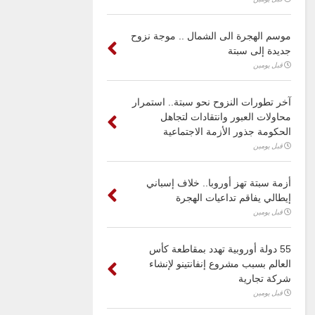
موسم الهجرة الى الشمال .. موجة نزوح
جديدة إلى سبتة
قبل يومين
آخر تطورات النزوح نحو سبتة.. استمرار
محاولات العبور وانتقادات لتجاهل
الحكومة جذور الأزمة الاجتماعية
قبل يومين
أزمة سبتة تهز أوروبا.. خلاف إسباني
إيطالي يفاقم تداعيات الهجرة
قبل يومين
55 دولة أوروبية تهدد بمقاطعة كأس
العالم بسبب مشروع إنفانتينو لإنشاء
شركة تجارية
قبل يومين