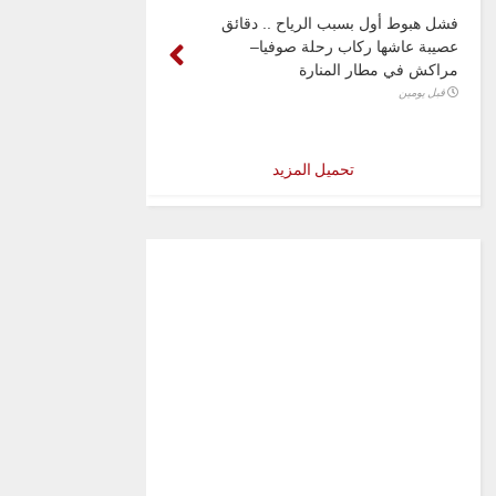
فشل هبوط أول بسبب الرياح .. دقائق
عصيبة عاشها ركاب رحلة صوفيا–
مراكش في مطار المنارة
قبل يومين
تحميل المزيد