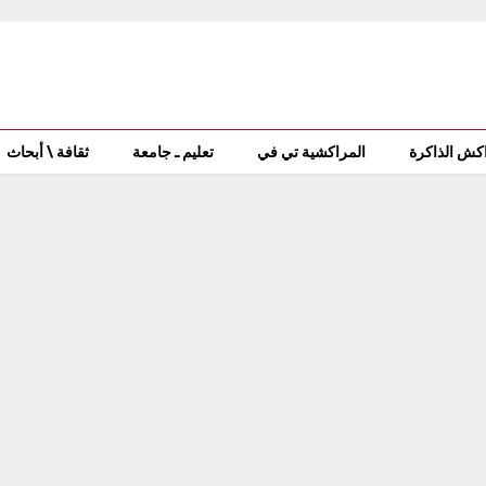
كش الذاكرة
المراكشية تي في
تعليم ـ جامعة
ثقافة \ أبحاث