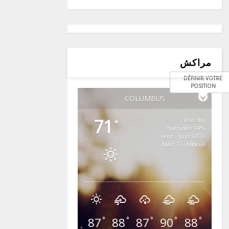
مراكش
DÉFINIR VOTRE
POSITION
COLUMBUS
71
clear sky
°
94% humidité
vent : 1m/s OSO
MAX 73 • MIN 68
87
88
87
90
88
°
°
°
°
°