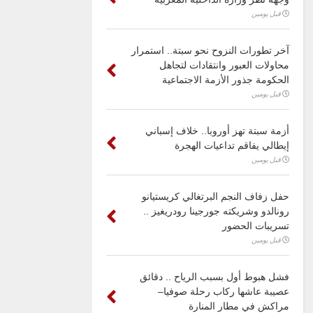
قبل يومين
آخر تطورات النزوح نحو سبتة.. استمرار
محاولات العبور وانتقادات لتجاهل
الحكومة جذور الأزمة الاجتماعية
قبل يومين
أزمة سبتة تهز أوروبا.. خلاف إسباني
إيطالي يفاقم تداعيات الهجرة
قبل يومين
حفل زفاف النجم البرتغالي كريستيانو
رونالدو وشريكته جورجينا رودريغيز ..
تسريبات الحضور
قبل يومين
فشل هبوط أول بسبب الرياح .. دقائق
عصيبة عاشها ركاب رحلة صوفيا–
مراكش في مطار المنارة