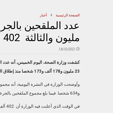
الصفحة الرئيسية
أخبار
مليون والثالثة 402 ألف
14/10/2021
كشفت وزارة الصحة، اليوم الخميس، أنه عدد ال
23 مليون و178 ألف و173 شخصا منذ إطلاق الحملة الوطنية للتلقيح في 28 يناير المنصرم.
و634 شخصا. فيما بلغ مجموع الملقحين بالجرعة الثالثة من اللقاح 402423 شخص.