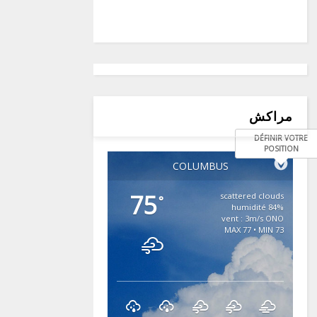
مراكش
DÉFINIR VOTRE
POSITION
COLUMBUS
75
scattered clouds
°
84% humidité
vent : 3m/s ONO
MAX 77 • MIN 73