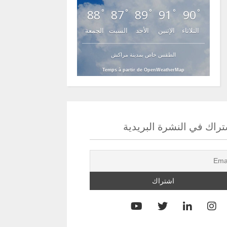
88
87
89
91
90
°
°
°
°
°
الثلاثاء
الإثنين
الأحد
السبت
الجمعة
الطقس خاص بمدينة مراكش
Temps à partir de OpenWeatherMap
راك في النشرة البريدية