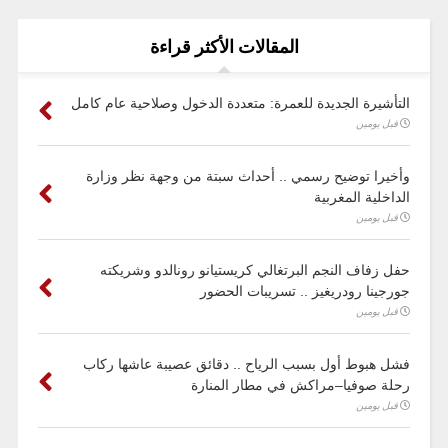
المقالات الأكثر قراءة
التأشيرة الجديدة للعمرة: متعددة الدخول وصلاحية عام كامل
قبل يومين
وأخيرا توضيح رسمي .. أحداث سبتة من وجهة نظر وزارة
الداخلية المغربية
قبل يومين
حفل زفاف النجم البرتغالي كريستيانو رونالدو وشريكته
جورجينا رودريغيز .. تسريبات الحضور
قبل يومين
فشل هبوط أول بسبب الرياح .. دقائق عصيبة عاشها ركاب
رحلة صوفيا–مراكش في مطار المنارة
قبل يومين