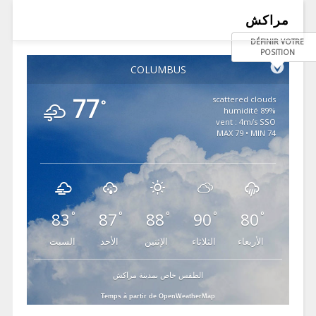
مراكش
DÉFINIR VOTRE
POSITION
COLUMBUS
77
scattered clouds
°
89% humidité
vent : 4m/s SSO
MAX 79 • MIN 74
83
87
88
90
80
°
°
°
°
°
الأربعاء
الثلاثاء
الإثنين
الأحد
السبت
الطقس خاص بمدينة مراكش
Temps à partir de OpenWeatherMap