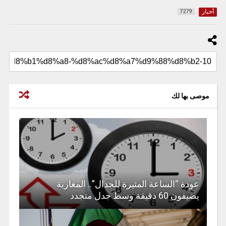
أخبار
7279
موصى بها لك
عودة “الساعة المثيرة للجدال”.. المغاربة
يضيفون 60 دقيقة وسط جدل متجدد