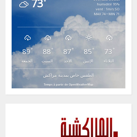
73
°
95% humidité
vent : 1m/s SO
MAX 74 • MIN 71
89
88
87
85
73
°
°
°
°
°
الثلاثاء
الإثنين
الأحد
السبت
الجمعة
الطقس خاص بمدينة مراكش
Temps à partir de OpenWeatherMap