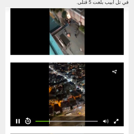
في تل أبيب بلغت 5 قتلى.