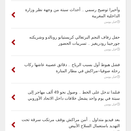
وأخيرا توضيح رسمي .. أحداث سبتة من وجهة نظر وزارة
الداخلية المغربية
قبل يومين
حفل زفاف النجم البرتغالي كريستيانو رونالدو وشريكته
جورجينا رودريغيز .. تسريبات الحضور
قبل يومين
فشل هبوط أول بسبب الرياح .. دقائق عصيبة عاشها ركاب
رحلة صوفيا–مراكش في مطار المنارة
قبل يومين
فنلندا تدخل على الخط .. وصول نحو 49 ألف مهاجر إلى
سبتة في يوم واحد يشعل خلافات داخل الاتحاد الأوروبي
قبل يومين
بعد فيديو متداول .. أمن مراكش يوقف مرتكب سرقة تحت
التهديد باستعمال السلاح الأبيض