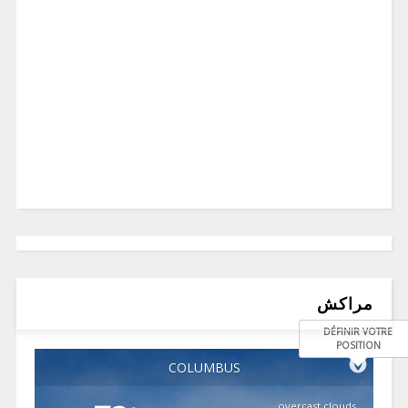
مراكش
DÉFINIR VOTRE
POSITION
COLUMBUS
overcast clouds