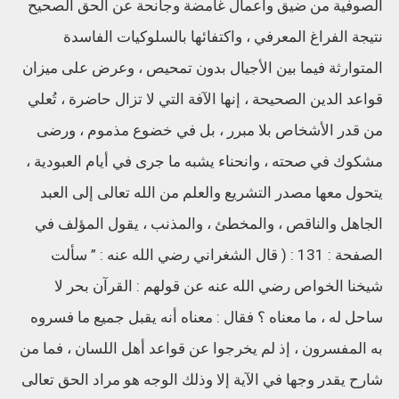
الصوفية من ضيق وأعمال غامضة وجانحة عن الحق الصحيح
نتيجة الفراغ المعرفي ، واكتفائها بالسلوكيات الفاسدة
المتوارثة فيما بين الأجيال بدون تمحيص ، وعرض على ميزان
قواعد الدين الصحيحة ، إنها الآفة التي لا تزال حاضرة ، تُعلي
من قدر الأشخاص بلا مبرر ، بل في خضوع مذموم ، ورضى
مشكوك في صحته ، وانحناء يشبه ما جرى في أيام العبودية ،
يتحول معها مصدر التشريع والعلم من الله تعالى إلى العبد
الجاهل والناقص ، والمخطئ ، والمذنب ، يقول المؤلف في
الصفحة : 131 : ( قال الشغراني رضي الله عنه : ” سألت
شيخنا الخواص رضي الله عنه عن قولهم : القرآن بحر لا
ساحل له ، ما معناه ؟ فقال : معناه أنه يقبل جميع ما فسروه
به المفسرون ، إذ لم يخرجوا عن قواعد أهل اللسان ، فما من
شارح يقدر وجها في الآية إلا وذلك الوجه هو مراد الحق تعالى