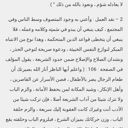
لا يعادله شؤم ، ونعوذ بالله من ذلك ” ) .
2 – نقد العمل : وأعني به وجود المتصوف وسط الناس وفي
المجتمع ، كيف ينبغي أن يبدو في سَمتِه وكلامه وعمله ، فلا
ينبغي أن يتخطى قواعد الدين المتحكمة ، وهذا نوع من الانتباه
المبكر لنوازع النفس الخبيثة ، ودعوة صريحة لتوخي الحذر ،
ونشدان الصلاح والإصلاح ضمن حدود الشريعة ، يقول المؤلف
في الصفحة : 106 : ( واعلم أيها الناظر أنار الله بصيرتك أن
طعام الرجال يضر بالأطفال ، فصن الأسرار عن القاصرين ،
وأهل الإنكار ، وشيد المكانة لمن يحفظ الأمانة ، والزم الباب
ولا تترك شيئا من آداب الشريعة أصلا ، فإن تركت شيئا من
الأدب أنت وغيرك كانت العقوبة إليك سريعة ، والزم حلقة
الباب ، وزن حركاتك بميزان الشرع ، فبلزوم الباب وحلقته يقع