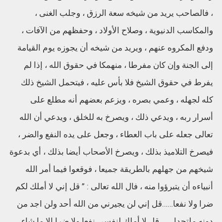
، فالصاحب يريد من شيخه سعة الرزق ، وجلب الغنى ،
والمكاسب الدنيوية ، وصلاح الأولاد ، وحفظهم من الآفات ،
ودفع المكروه عنهم ، ويريد من شيخه أن يجوزه يوم القيامة
إلى الجنة وإن كان مفرطا ، منهمكا في حقوق الله ، إذا لم
يفرط في حقوق الشيخ فلا بأس عليه ، فيتحمل الشيخ ذلك
كله لجهله ، وعمي بصره ، ويزعم بعضهم أنه مطلع على
أسرار ربه ، ويدعي ذلك ، ويصرخ به للخلق ، ويدعي أن الله
تعالى جعله على باب العطاء ، وجعل على يده النفع والضر ،
فيصرخ التلاميذ بذلك ، ويصرخ الأصحاب أيضا بذلك ، أي بدعوة
شيخهم من جهلهم بالطريقة جميعا ، فوقعوا فيما أمر الله
أنبياءه أن يتبرؤوا منه ، فال الله تعالى : ” قل إني لا أملك لكم
ضرا ولا نفعا……قل إني لن يجيرني من الله أحد ولن اجد من
دونه ملتحدا……..قل لا أملك لنفسي نفعا ولا ضرا إلا ما شاء