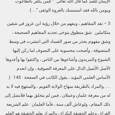
الإيمان للعبد كما قال الله تعالى : ” فمن يكفر بالطاغوت
ويومن بالله فقد استمسك بالعروة الوثقى “…..) .
3 – نقد المفاهيم ، ويفهم من خلال رؤية ابن عزوز في شقين
متكاملين : شق منطوق يتوخى تحديد المفاهيم الصحيحة ،
وشق مفهوم يحذر من صور الفساد التي انتشرت في وسط
المتصوفة ، وأضحت محسوبة على التصوف لما ركن إليها
الشيوخ والمريدون وأشاعوها بين الناس ، واكتفوا بها وأعدوها
الأصل الأصيل الدال على المعرفة الصوفية ، وإن انعدم
الأساس العلمي المؤيد ، يقول الكاتب في الصفحة : 145 : (
…….والمراد بالطريقة منهاح الولاية القويم ، والمنتهج فيه لا بد
له من معرفة علمان وعملان ، فمن لم يتخلق بهما فلايصل إلى
ذلك المقام ، ولوعاش ألف سنة ، فأما العلمان : علم الشريعة
الغراء ، وعلم الحقيقة البكراء ، والمراد بعلم الحقيقة هو العلم