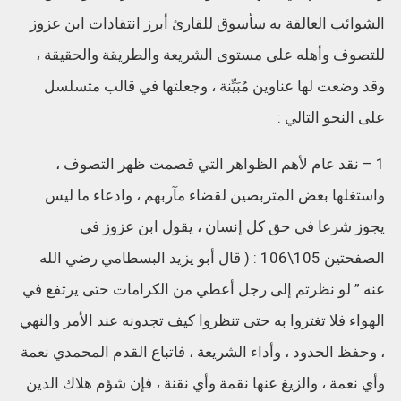
الشوائب العالقة به سأسوق للقارئ أبرز انتقادات ابن عزوز
للتصوف وأهله على مستوى الشريعة والطريقة والحقيقة ،
وقد وضعت لها عناوين مُبَيِّنة ، وجعلتها في قالب متسلسل
على النحو التالي :
1 – نقد عام لأهم الظواهر التي قصمت ظهر التصوف ،
واستغلها بعض المتربصين لقضاء مآربهم ، وادعاء ما ليس
يجوز شرعا في حق كل إنسان ، يقول ابن عزوز في
الصفحتين 105\106 : ( قال أبو يزيد البسطامي رضي الله
عنه ” لو نظرتم إلى رجل أعطي من الكرامات حتى يرتفع في
الهواء فلا تغتروا به حتى تنظروا كيف تجدونه عند الأمر والنهي
، وحفظ الحدود ، وأداء الشريعة ، فاتباع القدم المحمدي نعمة
وأي نعمة ، والزيغ عنها نقمة وأي نقنة ، فإن شؤم هلاك الدين