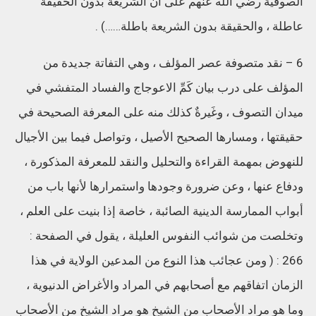
الصوفية رضي الله عنهم على أن الشريعة بدون الحقيقة
عاطلة ، والحقيقة بدون الشريعة باطلة……) .
6 – نقد متصوفة عصر المؤلف ، وهي التفاتة جديدة من
المؤلف على درب بيان كَمِّ الاعوجاج والفساد المتفشي في
ميدان التصوف ، وغَيرةٌ كذلك منه على المعرفة الصحيحة في
حقيقتها ، ومسارها الصحيح الأصيل ، وتواصل فيما بين الأجيال
للنهوض بمهمة القراءة والتحليل والنقد للمعرفة المذكورة ،
ودفاع عنها ، وعن ضرورة وجودها واستمرارها لأنها باب من
أبواب الممارسة الدينية الصائبة ، خاصة إذا بنيت على العلم ،
وتخلصت من شوائب النفوس العليلة ، يقول في الصفحة :
266 : ( ومن عجائب هذا النوع من المدعين الولاية في هذا
الزمان اتفاقهم مع أصحابهم في المراد والأغراض الدنيوية ،
وما هو مراد الأصحاب من الشيخ هو مراد الشيخ من الأصحاب