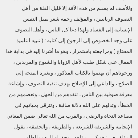
وللأسف لم يسلم من هذه الآفة إلا قليل القلة من أهل
التصوف الربانيين ، والمؤلف رحمه شعر بميل النفس
الإنسانية إلى الفساد ولهذا دعا كل الناس ، وأهل التصوف
على وجه الخصوص إلى الرجوع إلى كتابه : ( تنبيه التلميذ
المحتاج ) ومراجعته باستمرار ، وهو ما أشرنا إليه في بداية هذا
المقال على شكل طلب لأهل الزوايا والشيوخ والمريدين ،
ورجوناهم أن يهتموا بالكتاب المذكور ، وبغيره المتجه إلى
الصلاح ، والداعي إلى الإصلاح بهدف تنقية التصوف ، وإشاعة
معرفة صوفية بين الناس ، تنقذهم من الجهل ، وتعصمهم من
الخطأ ، وتدلهم على الله دلالة صائبة ، وتترقى بحياتهم في
مصاعد النجاة والرضى ، والقرب من الله تعالى ضمن المعاني
الإيجابية والشريفة للشريعة ، والطريقة ، والحقيقة ، يقول
المؤلف في زهو كبير بمؤلفه ، وحق له الزهو والطلب ،