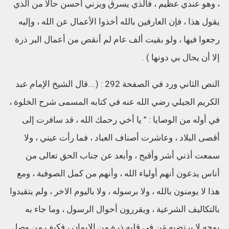
، وهو عندي عظيم ، فالذي يسرق ويزني أحسن حالا من الذي
يقول هذا ، فإن العارفين بالله أخذوا الأعمال عن الله ، وإليه
رجعوا فيها ، ولو بقيت ألف عام لم أنقص من أعمال البر ذرة
إلا أن يحال بي دونها ) .
النص الثاني ورد في الصفحة 292 : (….قال الشيخ الإمام عبد
الكريم الجيلي رضي الله عنه في كتابه المسمى شرح الخلوة ،
في أوله من الوصايا : ” يا أخي رحمك الله ، قد سافرت إلى
أقصى البلاد ، وعاشرت أصناف العباد ، فما رأت عيني ، ولا
سمعت أذني أشر وأقبح ، وأبعد عن جناب الحق تعالى من
أناس يدعون أنهم أولياء الله ، وأنهم من كمل الصوفية ، ومع
هذا لا يومنون بالله ، ولا برسوله ، ولا باليوم الاخر ، ولم يتقيدوا
بالتكاليف الشرعية ، ويقررون أحوال الرسول ، وما جاء به
بوجه لا يرتضيه مَن في قلبه ذرة من الإيمان ، فكيف من وصل