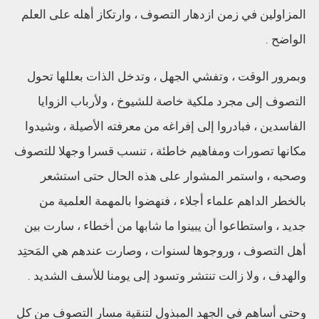
المزاولين في زمن ازدهار التصوف ، وارتكاز أهله على العلم
الواضح .
وبمرور الوقت ، وتفشي الجهل ، وتدخل الذات بعللها تحول
التصوف إلى مجرد ملكية خاصة للشيوخ ، ولأرباب الزوايا
الفاسدين ، فبادروا إلى إفراغه من معرفته الأصيلة ، وشيدوا
مكانها تصورات ومفاهيم خاطئة ، تنسب قسرا وجهلا للتصوف
وصحبه ، واستمر المشوار على هذه الحال حتى استشعر
بالخطر الداهم علماء أجلاء ، فنهضوا بالمهمة العلمية من
جديد ، واستطاعوا أن يبينوا ما شابها من أخطاء ، سارت بين
أهل التصوف ، وروجوها لسنوات ، وصارت عندهم هي المَحتِد
والهدف ، ولا زالت تنتشر وتسود إلى يومنا للأسف الشديد .
وحتى أساهم في الجهد المبذول لتنقية مسار التصوف من كل