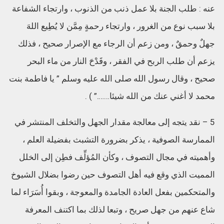
عنه : طلب الجنة بلا عمل ذنب من الذنوب ، وارتجاء الشفاعة
بلا سبب نوع من الغرور ، وارتجاء رحمةٍ مِمَّن لا يُطِيع اللهَ
جهلٌ وحمقٌ ، ومن زعم أن الرجاء مع الإصرار صحيح ، فذلك
يزعم أن طلب الربح في الفقر ، وقَدْحَ النار من ماء البحر
صحيح ، وقال رسول الله صلى الله عليه وسلم ” يا فاطمة بنت
محمد لا أغني عنك من الله شيئا…….” ) .
5 – نقد يتجه إلى معالجة مقدار الجهل والتخلف المنتشر في
الممارسة الصوفية ، يذكر بضرورة التشبث بفضيلة العلم ،
وأهميته في مجال التصوف ، وكأن المُؤلِّف فطِن إلى الخلل
المميت الذي وقع فيه أهل التصوف حين رضوا بضلال الشيوخ
والمتحكمين بفعل العادة الجامدة والمعوجة ، وبقوا أُسَرَاء لما
شاع عنهم من جهل صريح ، وتبعا لذلك بما اكتنف المعرفة