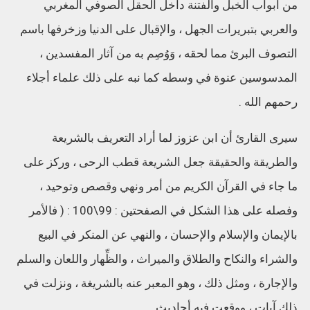
من أبواب الخبل والفتنة داخل الحقل الصوفي المغربي
والعربي بتبريرات الجهل ، والإقبال على الدنيا وزخرفها باسم
التصوف البرئ مما لحقه ، وَوُصِم به من آثار المفسدين ،
المدسوسين عنوة في وسطه كما نبه على ذلك علماء أجلاء
رحمهم الله .
سيرى القارئ أن ابن عزوز لما أراد التعريف بالشريعة
والطريقة والحقيقة جعل الشريعة قطب الرحى ، وركز على
ما جاء في القرآن الكريم من أمر ونهي وقصص وتوحيد ،
وفصله على هذا الشكل في الصفحتين : 99\100 : ( فالأمر
بالإيمان والإسلام والإحسان ، والنهي عن المنكر في البيع
والشراء والنكاح والطلاق والميراث ، والظِّهار واللعان والسلم
والإجارة ، ومثل ذلك ، وهو المعبر عنه بالشريغة ، ونزلت في
ذلك آيات ، ووقعت فيه أحاديث .