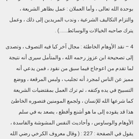
بوحدة الله تعالى ، وأما العملان : عمل بظاهر الشريعة ،
والتزام التكاليف الشرعية ، وندب المريدين إلى ذلك ، وعمل
يترك صاحبه الخيالات والوسائط…….) .
4 – نقد الأوهام الخاطئة : مجال آخر كبا فيه التصوف ، وتصدى
إلى تصحيحة ابن عزوز رحمه الله ، والمتأمل سيرى أنه نتيجة
لما تقدم من اعوجاج فيما سبق من نقود ، فمن يدعي أنه
مميز عن الناس لمجرد أنه تجلبب ، ولبس المرقعة ، ووضع
التسبيح في يده وكتفه ، ثم ترك العمل بمقتضيات الشريعة
كما شرعها الله للإنسان ، ولجمع المومنين فتصوره الخاطئ
هذا قد يقوده إلى ما هو أشنع وأفظع ، يصعد به في سلم
الأوهام والوساوس ، وأحاديث النفس المشوشة والفاسدة ،
يقول في الصفحة : 227 : ( وقال معروف الكرخي رضي الله