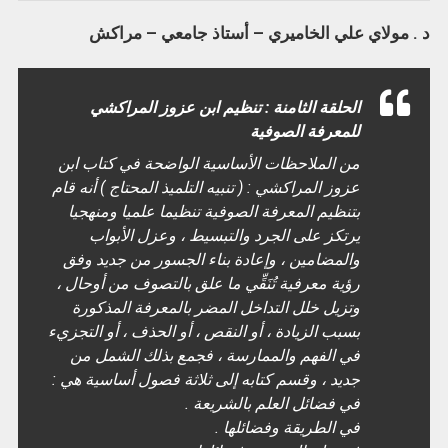
د . مولاي علي الخاميري – أستاذ جامعي – مراكش
الحلقة الثامنة : تنظيم ابن عزوز المراكشي
للمعرفة الصوفية
من الملاحظات الأساسية الواضحة في كتاب ابن
عزوز المراكشي : ( تنبيه التلميذ المحتاج ) أنه قام
بتنظيم المعرفة الصوفية تنظيما علميا ومنهجيا
يرتكز على الجرد والتبسيط ، وعزل الأبواب
والمضامين ، وإعادة بناء الجسور من جديد وفق
رؤية معرفية تُنَقِّي ما علق بالتصوف من أوحال ،
وتزيل خلل التداخل المضر بالمعرفة المذكورة
بسبب الزيادة ، أو النقص ، أو الحذف ، أو التجزيء
في الفهم والممارسة ، فجمع بذلك الشمل من
جديد ، وقسم كتابه إلى ثلاثة فصول أساسية هي :
في فضائل العلم بالشريعة .
في الطريقة وفضائلها .