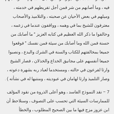
فيه ، وما أصابهم من شر فمن أجل تفريطهم في خدمته ،
وميلهم في بعض الأحيان عن صحبته ، والتلاميذ والأصحاب
معترفون للشيخ بما في وهمه ، وواقفون عندما في زعمه ،
وخالفوا ما ذكر الله العظيم في كتابه العزيز ” ما أصابك من
حسنة فمن الله وما أصابك من سيئة فمن نفسك ” فوقعوا
جميعا بمخالفتهم للكتاب والسنة في الشرك والبدع ، ونصبوا
جميعا أنفسهم على مجانيق الخداع والخذلان ، فصار الشيخ
وارثا لفرعون في حالته ، ومستخدما لعباد ربه بشهرة دعوته ،
وصار التلميذ وارثا لهامان في عبوديته ، ومنتبها له في نشأته ) .
7 – نقد النموذج الفاسد ، وهو أعلى الذروة من نقود المؤلف
للممارسات السيئة التي تحسب على التصوف ، وسنلاحظ أن
ابن عزوز مزج فيها ما بين الصحيح المطلوب ، والخطأ