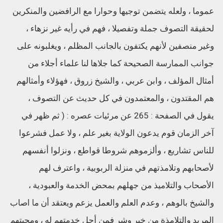
عموما ، ولعله يتضمن توجيها وحوارا مع الرافضين والمنكرين
لحقيقة التصوف جملة وتفصيلا ، فهم في رأيه غير نزهاء ،
وغير منصفين لأنهم يكتفون بالجانب المظلم ، ويغلبونه على
جوانب الممارسة الصحيحة كما جلاها لنا علماء أجلاء من
أمثال المؤلف ، وابن عربي ، والشيخ زروق ، فهؤلاء وأمثالهم
هم المقتدون ، والمعتمدون في كل حديث عن التصوف ،
يقول في الصفحة : 265 عن مرئيات عصره : ( ثم ظهر في
آخر الزمان قوم يدعون الولاية بغير علم ، ولا عمل فشرعوا
للناس تشاريع ، وألزموهم شروطا قواطع ، ونزلوا أنفسهم
لأصحابهم وتلامذتهم في منزلة الربوبية ، واعترف لهم
الأصحاب والتلاميذ من جهلهم بمحض الخدمة والعبودية ،
والشيخ بالوهم ، وعدم العلم والعمل يزعم ويعتقد أن ما اصاب
المريد والتلامذة من خير وشر فمن أجل خدمتهم له ، ومحبتهم