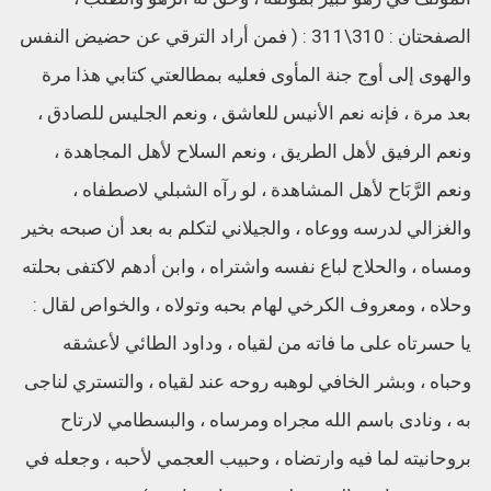
الصفحتان : 310\311 : ( فمن أراد الترقي عن حضيض النفس
والهوى إلى أوج جنة المأوى فعليه بمطالعتي كتابي هذا مرة
بعد مرة ، فإنه نعم الأنيس للعاشق ، ونعم الجليس للصادق ،
ونعم الرفيق لأهل الطريق ، ونعم السلاح لأهل المجاهدة ،
ونعم الرَّبَاح لأهل المشاهدة ، لو رآه الشبلي لاصطفاه ،
والغزالي لدرسه ووعاه ، والجيلاني لتكلم به بعد أن صبحه بخير
ومساه ، والحلاج لباع نفسه واشتراه ، وابن أدهم لاكتفى بحلته
وحلاه ، ومعروف الكرخي لهام بحبه وتولاه ، والخواص لقال :
يا حسرتاه على ما فاته من لقياه ، وداود الطائي لأعشقه
وحباه ، وبشر الخافي لوهبه روحه عند لقياه ، والتستري لناجى
به ، ونادى باسم الله مجراه ومرساه ، والبسطامي لارتاح
بروحانيته لما فيه وارتضاه ، وحبيب العجمي لأحبه ، وجعله في