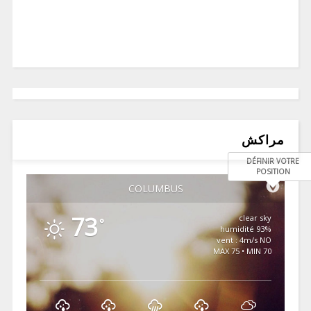
مراكش
DÉFINIR VOTRE
POSITION
COLUMBUS
73
clear sky
°
93% humidité
vent : 4m/s NO
MAX 75 • MIN 70