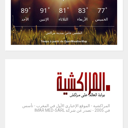
89
91
81
83
77
°
°
°
°
°
الخميس
الأربعاء
الثلاثاء
الإثنين
الأحد
الطقس خاص بمدينة مراكش
Temps à partir de OpenWeatherMap
المراكشية - الموقع الإخباري الأول في المغرب - تأسس
في 2005 - تصدر عن شركة IMAR MED-SARL