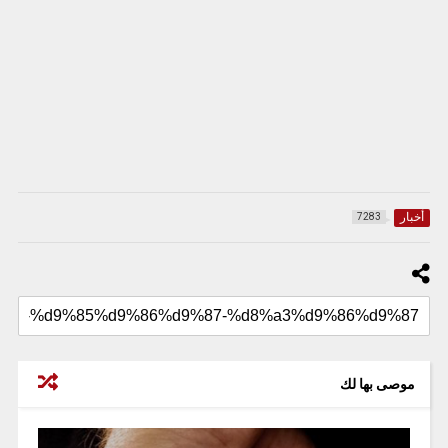
أخبار
7283
موصى بها لك