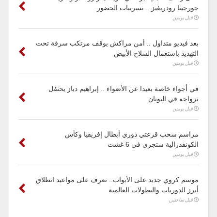
جورجينا رودريغيز .. تسريبات الحضور
قبل يومين
بعد فيديو متداول .. أمن مراكش يوقف مرتكب سرقة تحت
التهديد باستعمال السلاح الأبيض
قبل يومين
في أجواء خاصة بعيدا عن الأضواء .. إبراهيم دياز يحتفل
بزواجه في اليونان
قبل يومين
مراسم سحب قرعتي دوري أبطال إفريقيا وكأس
الكونفدرالية ستجري في 6 غشت
قبل يومين
موسم كروي جديد على الأبواب.. تعرف على مواعيد انطلاق
أبرز الدوريات والبطولات العالمية
قبل ساعتين