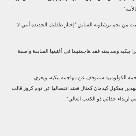
أبله”.
ت من نجم برشلونة السابق “إخبار طفلتك الجديدة أنني لا
را بيكيه وصديقته فقد هاجمتهما في أغنيتها السابقة واصفة
جمة الكولومبية ستتوقف عن مهاجمة بيكيه، ويعزي
دين بنيكول كيدمان كمثال فعند انفصالها عن توم كروز قالت
 ارتداء حذائي ذو الكعب العالي”.