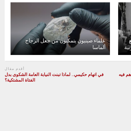
 مرجع
علماء صينيون يتمكنون من جعل الزجاج
بية
ألماسا
أقدم مقال
م فيه
في اتهام حكيمي.. لماذا تبنت النيابة العامة الشكوى بدل
الفتاة المشتكية؟