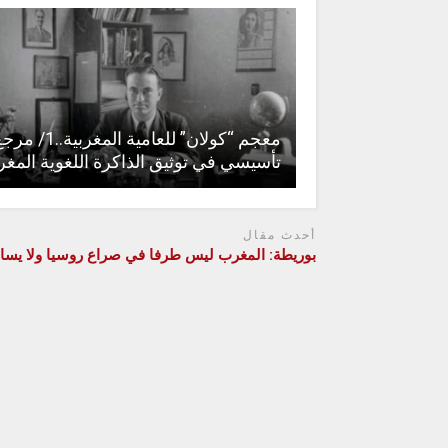
معجم “كولان” للعامية المغربية..1/
تأسيسي في توثيق الذاكرة اللغوية المغر
أحدث مقال
بوريطة: المغرب ليس طرفا في صراع روسيا ولا يساه