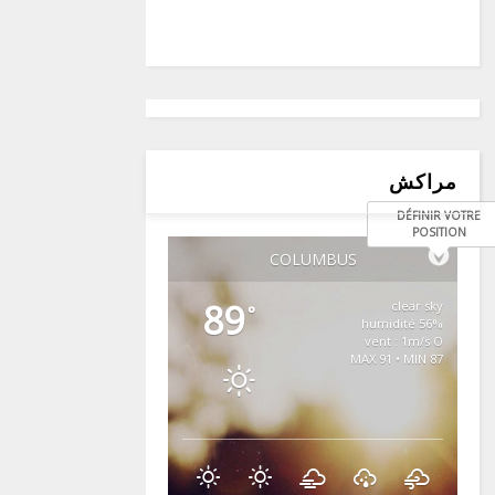
مراكش
DÉFINIR VOTRE
POSITION
COLUMBUS
89
clear sky
°
56% humidité
vent : 1m/s O
MAX 91 • MIN 87