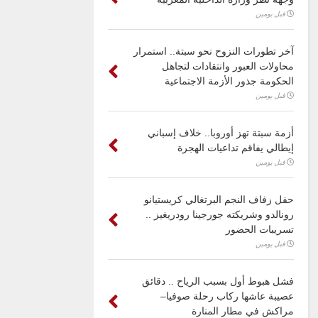
قبل يومين
آخر تطورات النزوح نحو سبتة.. استمرار
محاولات العبور وانتقادات لتجاهل
الحكومة جذور الأزمة الاجتماعية
قبل يومين
أزمة سبتة تهز أوروبا.. خلاف إسباني
إيطالي يفاقم تداعيات الهجرة
قبل يومين
حفل زفاف النجم البرتغالي كريستيانو
رونالدو وشريكته جورجينا رودريغيز ..
تسريبات الحضور
قبل يومين
فشل هبوط أول بسبب الرياح .. دقائق
عصيبة عاشها ركاب رحلة صوفيا–
مراكش في مطار المنارة