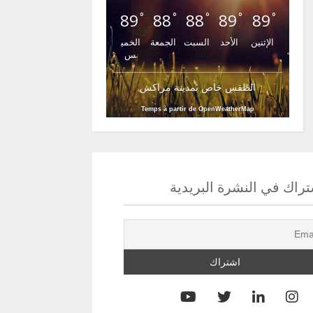
89
88
88
89
89
°
°
°
°
°
الإثنين
الأحد
السبت
الجمعة
الخمي
س
الطقس خاص بمدينة مراكش
Temps à partir de OpenWeatherMap
راك في النشرة البريدية