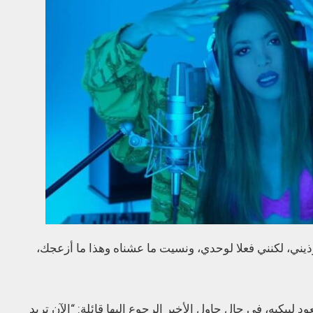
يني، لكنني فعلا لوحدي، ونسيت ما عشناه وهذا ما أزعجك،
د لبيكيه، في حال حاول الأخير الرجوع إليها قائلة: “الآن تريد