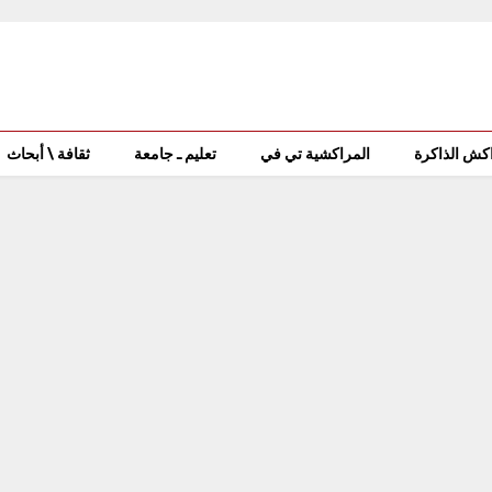
كش الذاكرة
المراكشية تي في
تعليم ـ جامعة
ثقافة \ أبحاث