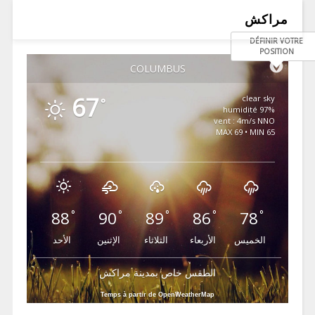
مراكش
DÉFINIR VOTRE
POSITION
COLUMBUS
67
clear sky
°
97% humidité
vent : 4m/s NNO
MAX 69 • MIN 65
88
90
89
86
78
°
°
°
°
°
الخميس
الأربعاء
الثلاثاء
الإثنين
الأحد
الطقس خاص بمدينة مراكش
Temps à partir de OpenWeatherMap