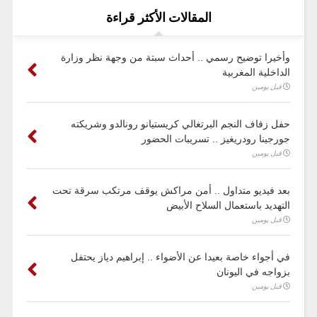
المقالات الأكثر قراءة
وأخيرا توضيح رسمي .. أحداث سبتة من وجهة نظر وزارة
الداخلية المغربية
قبل يومين
حفل زفاف النجم البرتغالي كريستيانو رونالدو وشريكته
جورجينا رودريغيز .. تسريبات الحضور
قبل يومين
بعد فيديو متداول .. أمن مراكش يوقف مرتكب سرقة تحت
التهديد باستعمال السلاح الأبيض
قبل يومين
في أجواء خاصة بعيدا عن الأضواء .. إبراهيم دياز يحتفل
بزواجه في اليونان
قبل يومين