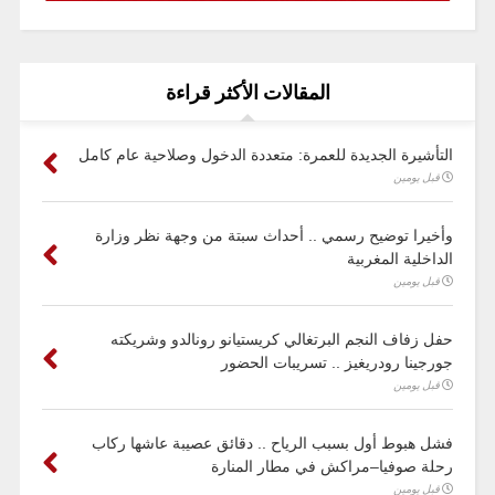
المقالات الأكثر قراءة
التأشيرة الجديدة للعمرة: متعددة الدخول وصلاحية عام كامل
قبل يومين
وأخيرا توضيح رسمي .. أحداث سبتة من وجهة نظر وزارة
الداخلية المغربية
قبل يومين
حفل زفاف النجم البرتغالي كريستيانو رونالدو وشريكته
جورجينا رودريغيز .. تسريبات الحضور
قبل يومين
فشل هبوط أول بسبب الرياح .. دقائق عصيبة عاشها ركاب
رحلة صوفيا–مراكش في مطار المنارة
قبل يومين