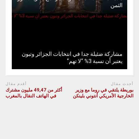
الثمن
مشاركة ضئيلة جدا في انتخابات الجزائر وتبون
يعتبر أن نسبة 3% “لا تهم”
أحدث مقال
أقدم مقال
بوريطة يلتقي في روما مع وزير
أكثر من 49,47 مليون مشترك
الخارجية الأمريكي أنتوني بلينكن
في الهاتف النقال بالمغرب