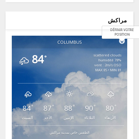
مراكش
DÉFINIR VOTRE
POSITION
COLUMBUS
84
scattered clouds
°
78% humidité
vent : 2m/s OSO
MAX 85 • MIN 81
84
87
88
90
80
°
°
°
°
°
الأربعاء
الثلاثاء
الإثنين
الأحد
السبت
الطقس خاص بمدينة مراكش