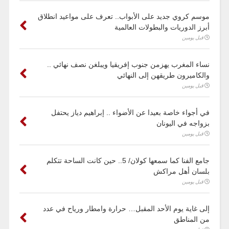
موسم كروي جديد على الأبواب.. تعرف على مواعيد انطلاق
أبرز الدوريات والبطولات العالمية
قبل يومين
نساء المغرب يهزمن جنوب إفريقيا ويبلغن نصف نهائي ..
والكاميرون طريقهن إلى النهائي
قبل يومين
في أجواء خاصة بعيدا عن الأضواء .. إبراهيم دياز يحتفل
بزواجه في اليونان
قبل يومين
جامع الفنا كما سمعها كولان/ 5.. حين كانت الساحة تتكلم
بلسان أهل مراكش
قبل يومين
إلى غاية يوم الأحد المقبل… حرارة وامطار ورياح في عدد
من المناطق