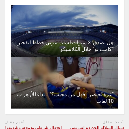
هل تصدق: 3 سنوات لشاب عربي خطط لتفجير
“كامب نو” خلال الكلاسيكو
“غزة تحتضر.. فهل من مجيب؟” .. نداء للأزهر ب
10 لغات
أحدث مقال
أقدم مقال
تسلل السلالة الجديدة لفيروس
اعتقال شرطي وزوجته وشقيقها