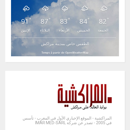
91
87
83
84
82
°
°
°
°
°
الجمعة
الخميس
الأربعاء
الثلاثاء
الإثنين
الطقس خاص بمدينة مراكش
Temps à partir de OpenWeatherMap
المراكشية - الموقع الإخباري الأول في المغرب - تأسس
في 2005 - تصدر عن شركة IMAR MED-SARL