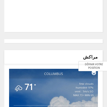
مراكش
DÉFINIR VOTRE
POSITION
COLUMBUS
71
few clouds
°
97% humidité
vent : 1m/s SO
MAX 73 • MIN 69