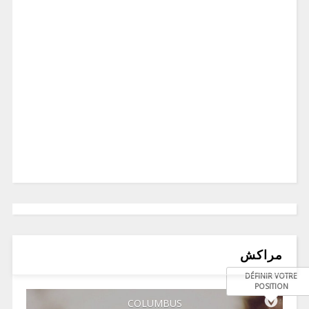
مراكش
DÉFINIR VOTRE
POSITION
COLUMBUS