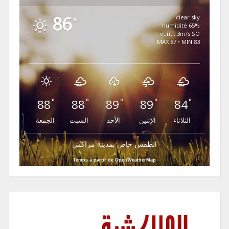
86
clear sky
°
65% humidité
vent : 3m/s SO
MAX 87 • MIN 83
88
88
89
89
84
°
°
°
°
°
الثلاثاء
الإثنين
الأحد
السبت
الجمعة
الطقس خاص بمدينة مراكش
Temps à partir de OpenWeatherMap