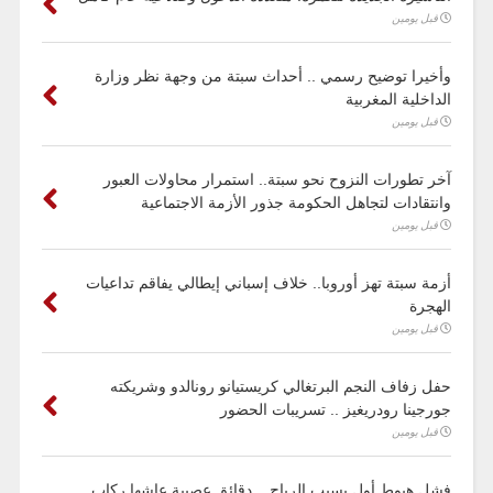
قبل يومين
وأخيرا توضيح رسمي .. أحداث سبتة من وجهة نظر وزارة
الداخلية المغربية
قبل يومين
آخر تطورات النزوح نحو سبتة.. استمرار محاولات العبور
وانتقادات لتجاهل الحكومة جذور الأزمة الاجتماعية
قبل يومين
أزمة سبتة تهز أوروبا.. خلاف إسباني إيطالي يفاقم تداعيات
الهجرة
قبل يومين
حفل زفاف النجم البرتغالي كريستيانو رونالدو وشريكته
جورجينا رودريغيز .. تسريبات الحضور
قبل يومين
فشل هبوط أول بسبب الرياح .. دقائق عصيبة عاشها ركاب