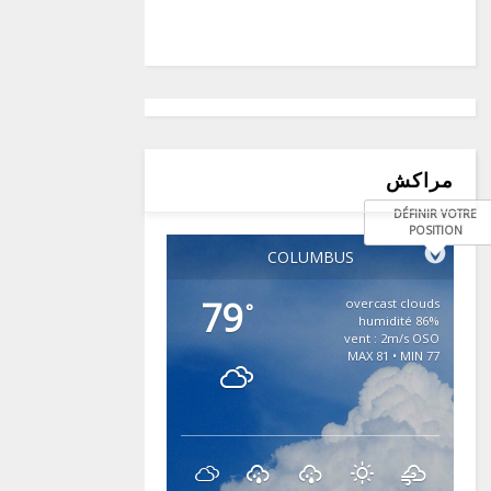
مراكش
DÉFINIR VOTRE
POSITION
COLUMBUS
79
overcast clouds
°
86% humidité
vent : 2m/s OSO
MAX 81 • MIN 77