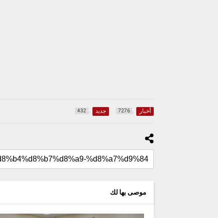
أخبار
جديد
432
7276
موصى بها لك