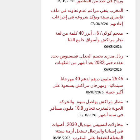
ورياح في عدد من المناطق
07/08/2026
المغرب ينفي مزاعم عدم تعاونه في ملف
قاصري سبتة ويؤكد شروعه في إجراءات
إعادتهم
07/08/2026
معجم كولان/ 6 … أبرز 40 كلمة من لغة
تجار مراكش وأسواق جامع الفنا
06/08/2026
ريال مدريد يحسم الجدل.. فينيسيوس يجدد
عقده حتى 2032 بعد أشهر من التكهنات
06/08/2026
26.46 مليون درهم لدعم 40 مهرجانا
سينمائيا.. ومهرجان مراكش يستحوذ على
أكبر حصة
06/08/2026
مطار مراكش يواصل نموه.. والحركة
الجوية بالمغرب تتجاوز 18.8 مليون مسافر
في ستة أشهر
06/08/2026
محاولات لتسييس مونديال 2030.. أصوات
في إسبانيا والبرتغال تستغل أزمة سبتة
المحتلة للضغط على المغرب
06/08/2026