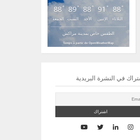
88
89
88
91
88
°
°
°
°
°
الثلاثاء
الإثنين
الأحد
السبت
الجمعة
الطقس خاص بمدينة مراكش
Temps à partir de OpenWeatherMap
راك في النشرة البريدية