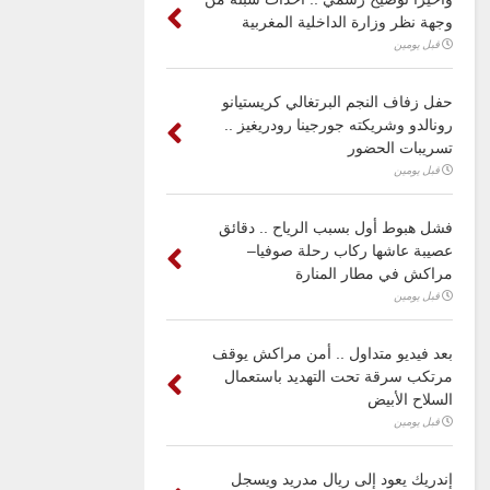
وجهة نظر وزارة الداخلية المغربية
قبل يومين
حفل زفاف النجم البرتغالي كريستيانو
رونالدو وشريكته جورجينا رودريغيز ..
تسريبات الحضور
قبل يومين
فشل هبوط أول بسبب الرياح .. دقائق
عصيبة عاشها ركاب رحلة صوفيا–
مراكش في مطار المنارة
قبل يومين
بعد فيديو متداول .. أمن مراكش يوقف
مرتكب سرقة تحت التهديد باستعمال
السلاح الأبيض
قبل يومين
إندريك يعود إلى ريال مدريد ويسجل