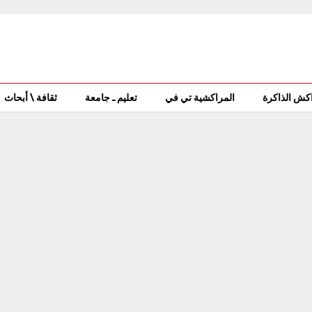
كش الذاكرة
المراكشية تي في
تعليم ـ جامعة
ثقافة \ أبحاث