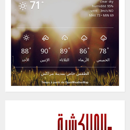
71
clear sky
°
95% humidité
vent : 3m/s NO
MAX 73 • MIN 69
88
90
89
86
78
°
°
°
°
°
الخميس
الأربعاء
الثلاثاء
الإثنين
الأحد
الطقس خاص بمدينة مراكش
Temps à partir de OpenWeatherMap