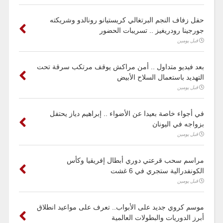
حفل زفاف النجم البرتغالي كريستيانو رونالدو وشريكته
جورجينا رودريغيز .. تسريبات الحضور
قبل يومين
بعد فيديو متداول .. أمن مراكش يوقف مرتكب سرقة تحت
التهديد باستعمال السلاح الأبيض
قبل يومين
في أجواء خاصة بعيدا عن الأضواء .. إبراهيم دياز يحتفل
بزواجه في اليونان
قبل يومين
مراسم سحب قرعتي دوري أبطال إفريقيا وكأس
الكونفدرالية ستجري في 6 غشت
قبل يومين
موسم كروي جديد على الأبواب.. تعرف على مواعيد انطلاق
أبرز الدوريات والبطولات العالمية