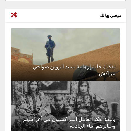
موصى بها لك
تفكيك خلية إرهابية بسيد الزوين ضواحي
مراكش
وثيقة: هكدا تعامل المراكشيون في أعراسهم
وجنائزهم أثناء الجائحة