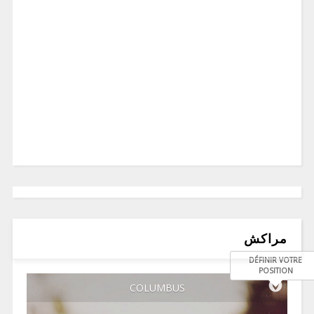
مراكش
DÉFINIR VOTRE
POSITION
COLUMBUS