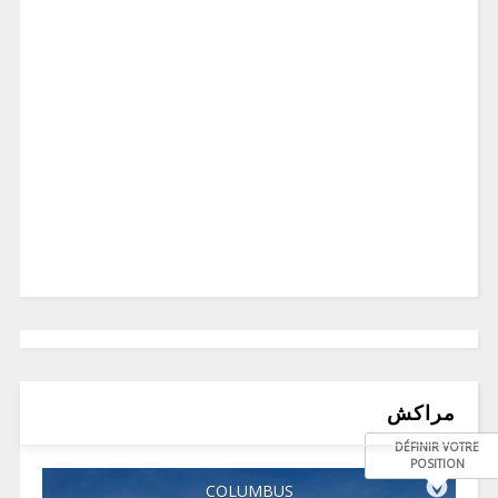
مراكش
DÉFINIR VOTRE
POSITION
COLUMBUS