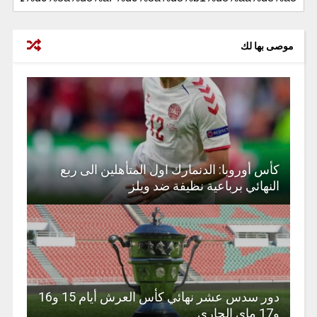
موصى بها لك
كأس أوروبا: الدنمارك اول المتأهلين الى ربع
النهائي برباعية نظيفة ضد ويلز
دور سدس عشر نهائي كأس العرش أيام 15 و16
و17 ماي الجاري