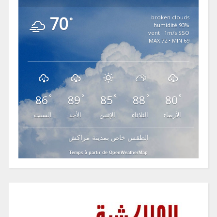
70
broken clouds
°
93% humidité
vent : 1m/s SSO
MAX 72 • MIN 69
86
89
85
88
80
°
°
°
°
°
الأربعاء
الثلاثاء
الإثنين
الأحد
السبت
الطقس خاص بمدينة مراكش
Temps à partir de OpenWeatherMap