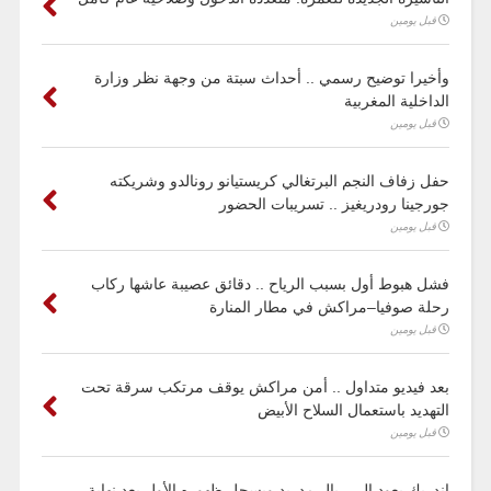
قبل يومين
وأخيرا توضيح رسمي .. أحداث سبتة من وجهة نظر وزارة
الداخلية المغربية
قبل يومين
حفل زفاف النجم البرتغالي كريستيانو رونالدو وشريكته
جورجينا رودريغيز .. تسريبات الحضور
قبل يومين
فشل هبوط أول بسبب الرياح .. دقائق عصيبة عاشها ركاب
رحلة صوفيا–مراكش في مطار المنارة
قبل يومين
بعد فيديو متداول .. أمن مراكش يوقف مرتكب سرقة تحت
التهديد باستعمال السلاح الأبيض
قبل يومين
إندريك يعود إلى ريال مدريد ويسجل ظهوره الأول بعد نهاية