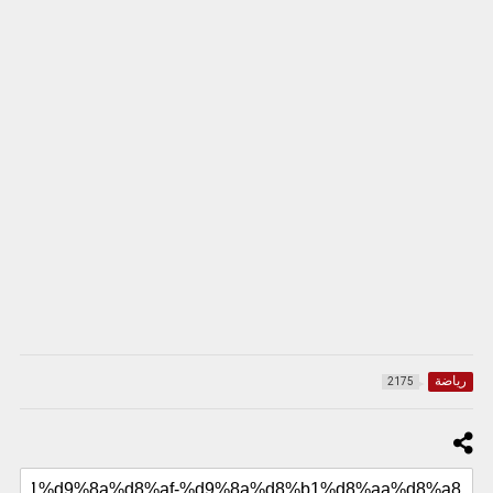
رياضة
2175