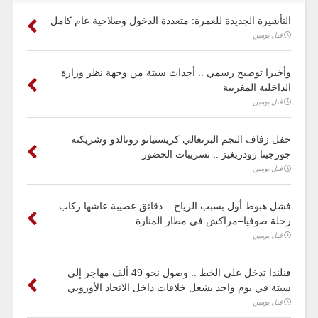
التأشيرة الجديدة للعمرة: متعددة الدخول وصلاحية عام كامل
قبل يومين
وأخيرا توضيح رسمي .. أحداث سبتة من وجهة نظر وزارة
الداخلية المغربية
قبل يومين
حفل زفاف النجم البرتغالي كريستيانو رونالدو وشريكته
جورجينا رودريغيز .. تسريبات الحضور
قبل يومين
فشل هبوط أول بسبب الرياح .. دقائق عصيبة عاشها ركاب
رحلة صوفيا–مراكش في مطار المنارة
قبل يومين
فنلندا تدخل على الخط .. وصول نحو 49 ألف مهاجر إلى
سبتة في يوم واحد يشعل خلافات داخل الاتحاد الأوروبي
قبل يومين