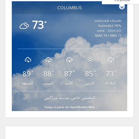
POSITION
COLUMBUS
73
overcast clouds
°
95% humidité
vent : 1m/s SO
MAX 74 • MIN 71
89
88
87
85
73
°
°
°
°
°
الثلاثاء
الإثنين
الأحد
السبت
الجمعة
الطقس خاص بمدينة مراكش
Temps à partir de OpenWeatherMap