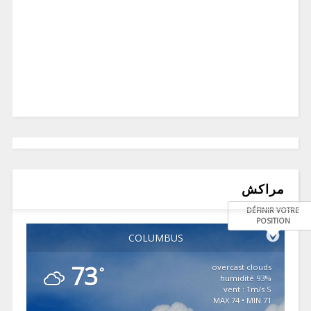
مراكش
DÉFINIR VOTRE
POSITION
COLUMBUS
73
overcast clouds
°
93% humidité
vent : 1m/s S
MAX 74 • MIN 71