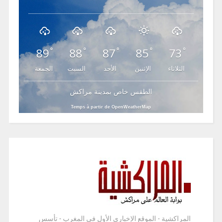
89
88
87
85
73
°
°
°
°
°
الثلاثاء
الإثنين
الأحد
السبت
الجمعة
الطقس خاص بمدينة مراكش
Temps à partir de OpenWeatherMap
المراكشية - الموقع الإخباري الأول في المغرب - تأسس