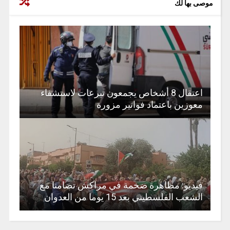
موصى بها لك
اعتقال 8 أشخاص يجمعون تبرعات لاستشفاء
معوزين باعتماد فواتير مزورة
فيديو: مظاهرة ضخمة في مراكش تضامنا مع
الشعب الفلسطيني بعد 15 يوما من العدوان