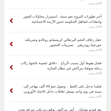
قبل يومين
آخر تطورات النزوح نحو سبتة.. استمرار محاولات العبور
وانتقادات لتجاهل الحكومة جذور الأزمة الاجتماعية
قبل يومين
حفل زفاف النجم البرتغالي كريستيانو رونالدو وشريكته
جورجينا رودريغيز .. تسريبات الحضور
قبل يومين
فشل هبوط أول بسبب الرياح .. دقائق عصيبة عاشها ركاب
رحلة صوفيا–مراكش في مطار المنارة
قبل يومين
فنلندا تدخل على الخط .. وصول نحو 49 ألف مهاجر إلى
سبتة في يوم واحد يشعل خلافات داخل الاتحاد الأوروبي
قبل يومين
بعد فيديو متداول .. أمن مراكش يوقف مرتكب سرقة تحت