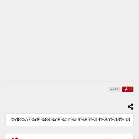
أخبار
7273