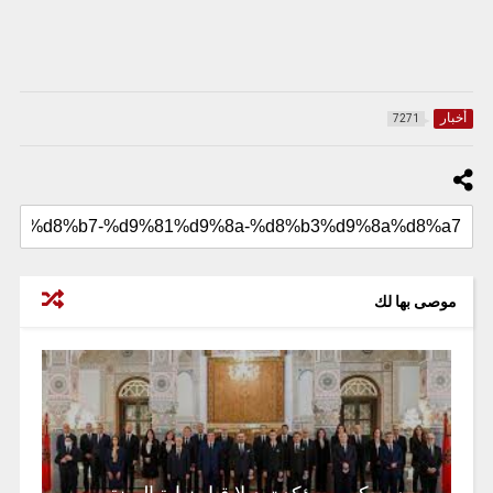
أخبار
7271
موصى بها لك