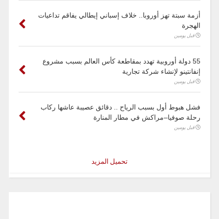
أزمة سبتة تهز أوروبا.. خلاف إسباني إيطالي يفاقم تداعيات
الهجرة
قبل يومين
55 دولة أوروبية تهدد بمقاطعة كأس العالم بسبب مشروع
إنفانتينو لإنشاء شركة تجارية
قبل يومين
فشل هبوط أول بسبب الرياح .. دقائق عصيبة عاشها ركاب
رحلة صوفيا–مراكش في مطار المنارة
قبل يومين
تحميل المزيد