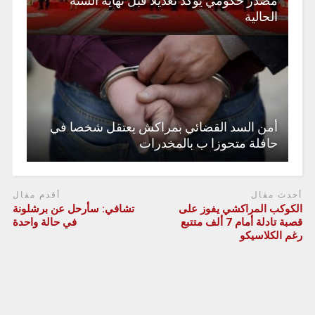
مصدر حكومي يؤكد تعديلا قبل نهاية السنة
الحالية
أمن السد القضائي بمراكش يعتقل شخصا في
حافلة متحوزا ب بالمخدرات
أحدث مقال
أقدم مقال
الكوكب المراكشي يفوز على
تشافي: سأرحل عن برشلونة
قصبة تادلة أمام 7 ألف متتبع
في حالة واحدة
رغم الكلاسيكو