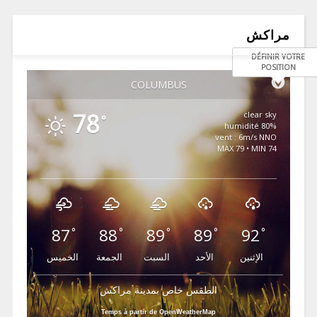
مراكش
DÉFINIR VOTRE
POSITION
COLUMBUS
78
clear sky
°
80% humidité
vent : 6m/s NNO
MAX 79 • MIN 74
87
88
89
89
92
°
°
°
°
°
الإثنين
الأحد
السبت
الجمعة
الخميس
الطقس خاص بمدينة مراكش
Temps à partir de OpenWeatherMap