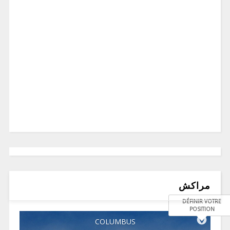
مراكش
DÉFINIR VOTRE
POSITION
COLUMBUS