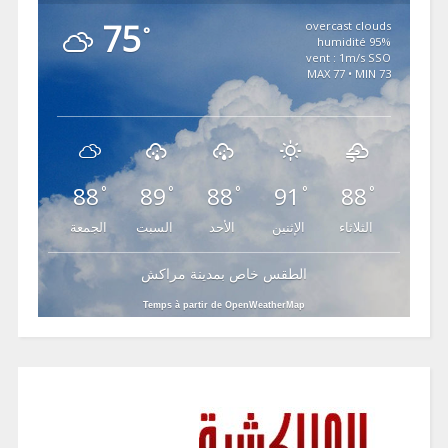
75
overcast clouds
°
95% humidité
vent : 1m/s SSO
MAX 77 • MIN 73
88
89
88
91
88
°
°
°
°
°
الثلاثاء
الإثنين
الأحد
السبت
الجمعة
الطقس خاص بمدينة مراكش
Temps à partir de OpenWeatherMap