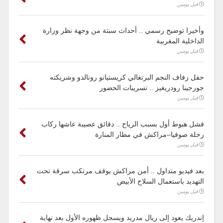
قبل يومين
وأخيرا توضيح رسمي .. أحداث سبتة من وجهة نظر وزارة
الداخلية المغربية
قبل يومين
حفل زفاف النجم البرتغالي كريستيانو رونالدو وشريكته
جورجينا رودريغيز .. تسريبات الحضور
قبل يومين
فشل هبوط أول بسبب الرياح .. دقائق عصيبة عاشها ركاب
رحلة صوفيا–مراكش في مطار المنارة
قبل يومين
بعد فيديو متداول .. أمن مراكش يوقف مرتكب سرقة تحت
التهديد باستعمال السلاح الأبيض
قبل يومين
إندريك يعود إلى ريال مدريد ويسجل ظهوره الأول بعد نهاية