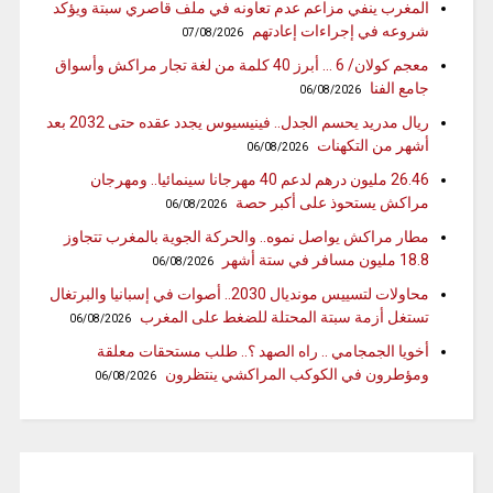
المغرب ينفي مزاعم عدم تعاونه في ملف قاصري سبتة ويؤكد
شروعه في إجراءات إعادتهم
07/08/2026
معجم كولان/ 6 … أبرز 40 كلمة من لغة تجار مراكش وأسواق
جامع الفنا
06/08/2026
ريال مدريد يحسم الجدل.. فينيسيوس يجدد عقده حتى 2032 بعد
أشهر من التكهنات
06/08/2026
26.46 مليون درهم لدعم 40 مهرجانا سينمائيا.. ومهرجان
مراكش يستحوذ على أكبر حصة
06/08/2026
مطار مراكش يواصل نموه.. والحركة الجوية بالمغرب تتجاوز
18.8 مليون مسافر في ستة أشهر
06/08/2026
محاولات لتسييس مونديال 2030.. أصوات في إسبانيا والبرتغال
تستغل أزمة سبتة المحتلة للضغط على المغرب
06/08/2026
أخويا الجمجامي .. راه الصهد ؟.. طلب مستحقات معلقة
ومؤطرون في الكوكب المراكشي ينتظرون
06/08/2026