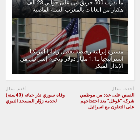
ما يقرب 500 حريق أتى على حوالي 23 ألف
هكتار من الغابات بالمغرب السنة الماضية
مسيرة إيرانية رخيصة تعطل رادارا أمريكيا
استراتيجيا بـ1.1 مليار دولار وتحرم إسرائيل من
الإنذار المبكر
أحدث مقال
أقدم مقال
القبض على عدد من موظفي
وفاة سوري نذر حياته (40سنة)
شركة “غوغل” بعد احتجاجهم
لخدمة زوّار المسجد النبوي
على التعاون مع اسرائيل