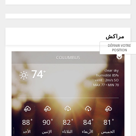
مراكش
DÉFINIR VOTRE
POSITION
COLUMBUS
74
clear sky
°
85% humidité
vent : 2m/s SO
MAX 77 • MIN 70
88
90
82
84
81
°
°
°
°
°
الخميس
الأربعاء
الثلاثاء
الإثنين
الأحد