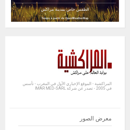
الطقس خاص بمدينة مراكش
Temps à partir de OpenWeatherMap
المراكشية - الموقع الإخباري الأول في المغرب - تأسس
في 2005 - تصدر عن شركة IMAR MED-SARL
معرض الصور