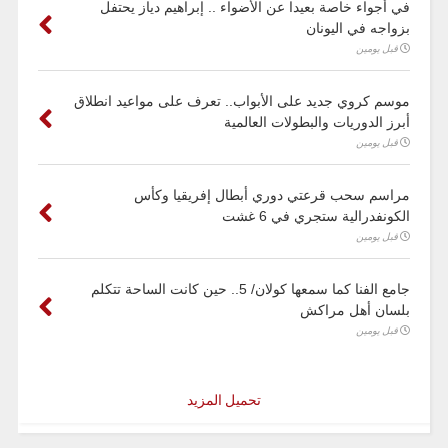
في أجواء خاصة بعيدا عن الأضواء .. إبراهيم دياز يحتفل
بزواجه في اليونان
قبل يومين
موسم كروي جديد على الأبواب.. تعرف على مواعيد انطلاق
أبرز الدوريات والبطولات العالمية
قبل يومين
مراسم سحب قرعتي دوري أبطال إفريقيا وكأس
الكونفدرالية ستجري في 6 غشت
قبل يومين
جامع الفنا كما سمعها كولان/ 5.. حين كانت الساحة تتكلم
بلسان أهل مراكش
قبل يومين
تحميل المزيد