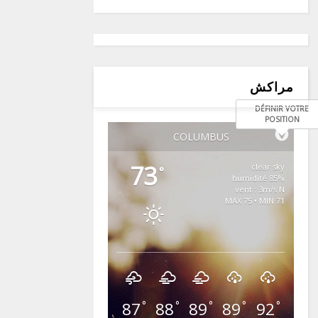
مراكش
DÉFINIR VOTRE
POSITION
COLUMBUS
73
clear sky
°
85% humidité
vent : 3m/s N
MAX 75 • MIN 71
87
88
89
89
92
°
°
°
°
°