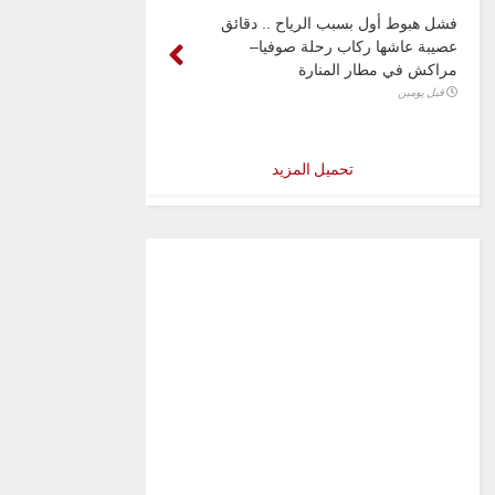
فشل هبوط أول بسبب الرياح .. دقائق
عصيبة عاشها ركاب رحلة صوفيا–
مراكش في مطار المنارة
قبل يومين
تحميل المزيد