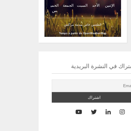
الإثنين
الأحد
السبت
الجمعة
الخمي
س
الطقس خاص بمدينة مراكش
Temps à partir de OpenWeatherMap
راك في النشرة البريدية