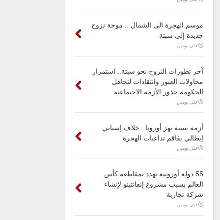
موسم الهجرة الى الشمال .. موجة نزوح
جديدة إلى سبتة
قبل يومين
آخر تطورات النزوح نحو سبتة.. استمرار
محاولات العبور وانتقادات لتجاهل
الحكومة جذور الأزمة الاجتماعية
قبل يومين
أزمة سبتة تهز أوروبا.. خلاف إسباني
إيطالي يفاقم تداعيات الهجرة
قبل يومين
55 دولة أوروبية تهدد بمقاطعة كأس
العالم بسبب مشروع إنفانتينو لإنشاء
شركة تجارية
قبل يومين