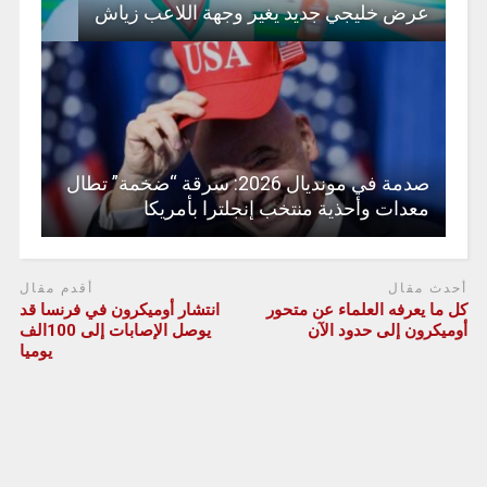
عرض خليجي جديد يغير وجهة اللاعب زياش
صدمة في مونديال 2026: سرقة “ضخمة” تطال
معدات وأحذية منتخب إنجلترا بأمريكا
أحدث مقال
أقدم مقال
كل ما يعرفه العلماء عن متحور
انتشار أوميكرون في فرنسا قد
أوميكرون إلى حدود الآن
يوصل الإصابات إلى 100الف
يوميا