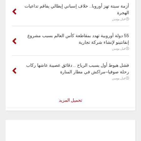
أزمة سبتة تهز أوروبا.. خلاف إسباني إيطالي يفاقم تداعيات
الهجرة
قبل يومين
55 دولة أوروبية تهدد بمقاطعة كأس العالم بسبب مشروع
إنفانتينو لإنشاء شركة تجارية
قبل يومين
فشل هبوط أول بسبب الرياح .. دقائق عصيبة عاشها ركاب
رحلة صوفيا–مراكش في مطار المنارة
قبل يومين
تحميل المزيد