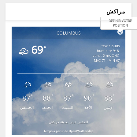
مراكش
DÉFINIR VOTRE
POSITION
COLUMBUS
69
few clouds
°
94% humidité
vent : 2m/s ONO
MAX 71 • MIN 67
87
88
87
90
88
°
°
°
°
°
الإثنين
الأحد
السبت
الجمعة
الخميس
الطقس خاص بمدينة مراكش
Temps à partir de OpenWeatherMap